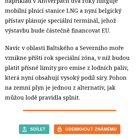
například v Antverpách dva roky funguje
mobilní plnicí stanice LNG a nyní belgický
přístav plánuje speciální terminál, jehož
výstavbu bude částečně financovat EU.
Navíc v oblasti Baltského a Severního moře
vznikne příští rok speciální zóna, v níž budou
platit přísné limity pro emise z lodních paliv,
která nyní obsahují vysoký podíl síry. Pohon
na zemní plyn je jednou z alternativ, jak
můžou lodě pravidla splnit.
SDÍLET
ODEMKNOUT ZNÁMÉMU