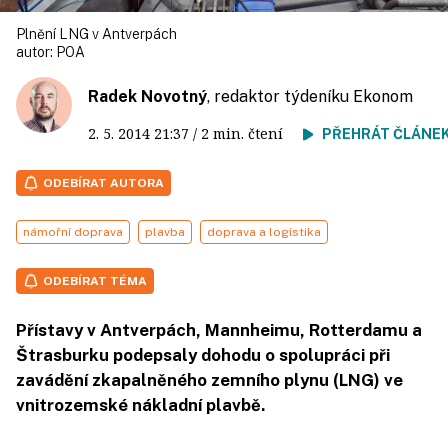
Plnění LNG v Antverpách
autor:
POA
Radek Novotný
, redaktor týdeníku Ekonom
2. 5. 2014
21:37
/ 2 min. čtení
PŘEHRÁT ČLÁNE
ODEBÍRAT AUTORA
námořní doprava
plavba
doprava a logistika
ODEBÍRAT TÉMA
Přístavy v Antverpách, Mannheimu, Rotterdamu a
Štrasburku podepsaly dohodu o spolupráci při
zavádění zkapalněného zemního plynu (LNG) ve
vnitrozemské nákladní plavbě.