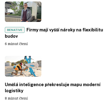
Firmy mají vyšší nároky na flexibilitu
BENATIVE
budov
6 minut čtení
Umělá inteligence překresluje mapu moderní
logistiky
8 minut čtení