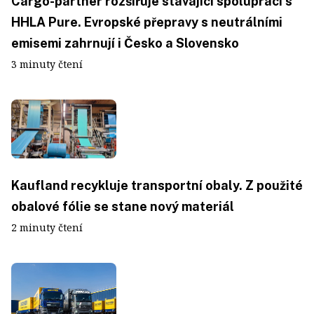
Cargo-partner rozšiřuje stávající spolupráci s
HHLA Pure. Evropské přepravy s neutrálními
emisemi zahrnují i Česko a Slovensko
3 minuty čtení
Kaufland recykluje transportní obaly. Z použité
obalové fólie se stane nový materiál
2 minuty čtení