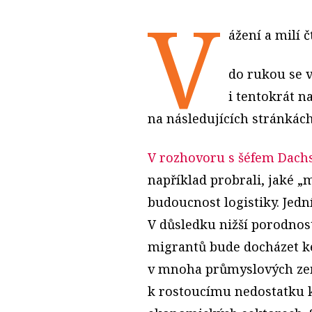
V
ážení a milí č
do rukou se v
i tentokrát na
na následujících stránkác
V rozhovoru s šéfem Dach
například probrali, jaké 
budoucnost logistiky. Jed
V důsledku nižší porodnos
migrantů bude docházet ke
v mnoha průmyslových zem
k rostoucímu nedostatku k