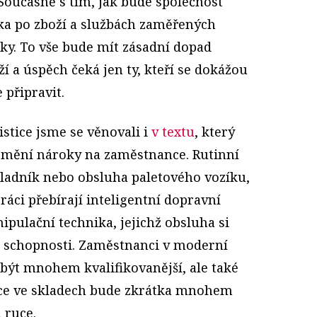
oučasně s tím, jak bude společnost
vka po zboží a službách zaměřených
íky. To vše bude mít zásadní dopad
oží a úspěch čeká jen ty, kteří se dokážou
 připravit.
istice jsme se věnovali i
v textu
, který
e mění nároky na zaměstnance. Rutinní
kladník nebo obsluha paletového vozíku,
ráci přebírají inteligentní dopravní
pulační technika, jejichž obsluha si
é schopnosti. Zaměstnanci v moderní
 být mnohem kvalifikovanější, ale také
ráce ve skladech bude zkrátka mnohem
 ruce.