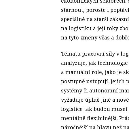
ekonomických sektorech. S
stárnout, poroste i poptá
speciálně na starší zákazn
na logistiku a její toky zb
na tyto změny včas a dobře
Tématu pracovní síly v log
analyzuje, jak technologi
a manuální role, jako je s
postupně ustupují. Jejich p
systémy či autonomní mani
vyžaduje úplně jiné a nov
logistice tak budou muset
mentálně flexibilnější. P
náročnější na hlavu než na