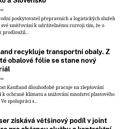
ko a Slovensko
ení
odní poskytovatel přepravních a logistických služeb
 své směřování k udržitelnému rozvoji tím, že o
k prodloužil...
and recykluje transportní obaly. Z
té obalové fólie se stane nový
iál
ení
ost Kaufland dlouhodobě pracuje na zlepšování
í k ochraně klimatu a snižování množství plastového
Ve spolupráci s...
er získává většinový podíl v joint