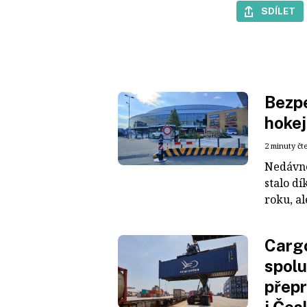
SDÍLET
Bezpe
hokej
2 minuty čt
Nedávné
stalo dí
roku, al
Cargo
spolu
přepr