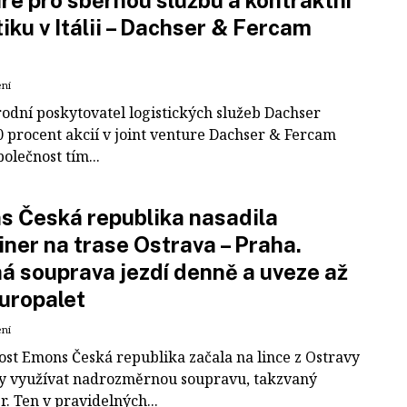
re pro sběrnou službu a kontraktní
tiku v Itálii – Dachser & Fercam
ení
odní poskytovatel logistických služeb Dachser
0 procent akcií v joint venture Dachser & Fercam
polečnost tím...
 Česká republika nasadila
iner na trase Ostrava – Praha.
á souprava jezdí denně a uveze až
uropalet
ení
ost Emons Česká republika začala na lince z Ostravy
y využívat nadrozměrnou soupravu, takzvaný
r. Ten v pravidelných...