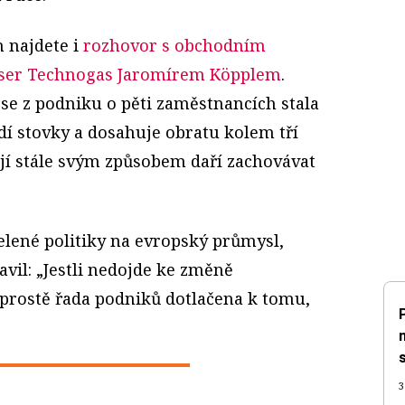
h najdete i
rozhovor s obchodním
sser Technogas Jaromírem Köpplem
.
k se z podniku o pěti zaměstnancích stala
dí stovky a dosahuje obratu kolem tří
 jí stále svým způsobem daří zachovávat
zelené politiky na evropský průmysl,
avil: „Jestli nedojde ke změně
 prostě řada podniků dotlačena k tomu,
3