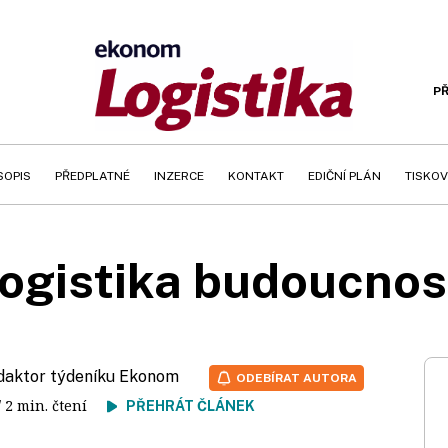
PŘ
SOPIS
PŘEDPLATNÉ
INZERCE
KONTAKT
EDIČNÍ PLÁN
TISKOV
ogistika budoucnos
edaktor týdeníku Ekonom
ODEBÍRAT AUTORA
/ 2 min. čtení
PŘEHRÁT ČLÁNEK