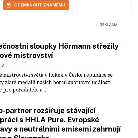
ODEMKNOUT ZNÁMÉMU
čnostní sloupky Hörmann střežily
ové mistrovství
ení
 mistrovství světa v hokeji v České republice se
ky zlaté medaili našich borců sportovní událostí
e pro pořadatele a...
-partner rozšiřuje stávající
práci s HHLA Pure. Evropské
avy s neutrálními emisemi zahrnují