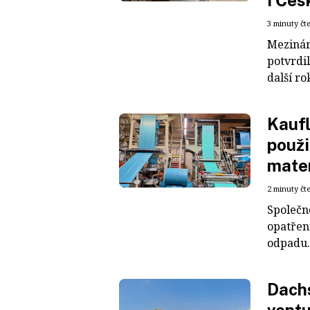
i Čes
3 minuty čt
Mezinár
potvrdil
další ro
Kaufl
použi
mater
2 minuty čt
Společn
opatřen
odpadu. 
Dachs