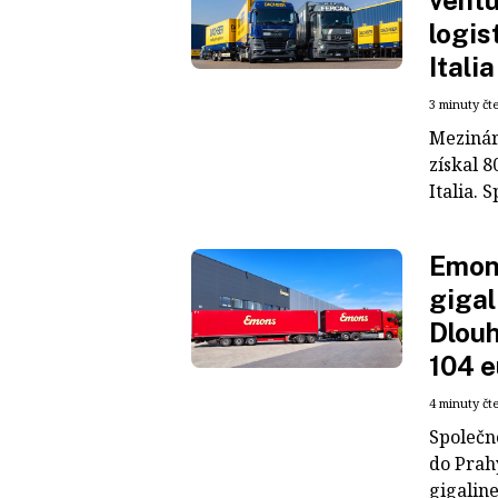
ventu
logis
Italia
3 minuty čt
Mezinár
získal 8
Italia. S
Emons
gigal
Dlouh
104 e
4 minuty čt
Společn
do Prah
gigaline