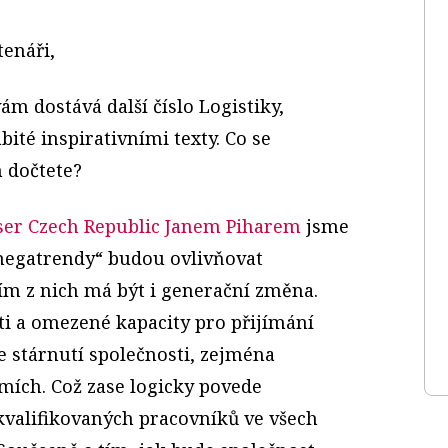
tenáři,
ám dostává další číslo Logistiky,
bité inspirativními texty. Co se
h dočtete?
ser Czech Republic Janem Piharem
jsme
„megatrendy“ budou ovlivňovat
ním z nich má být i generační změna.
ti a omezené kapacity pro přijímání
 stárnutí společnosti, zejména
ích. Což zase logicky povede
valifikovaných pracovníků ve všech