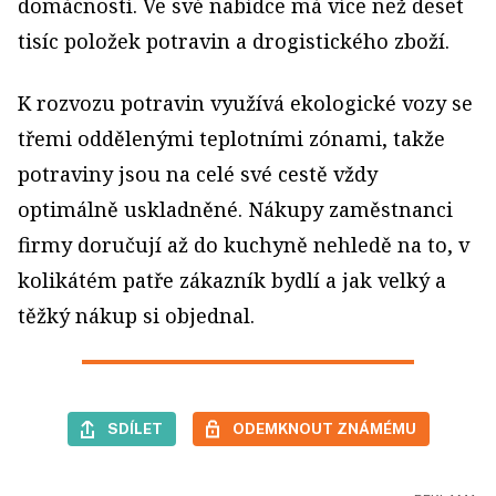
domácností. Ve své nabídce má více než deset
tisíc položek potravin a drogistického zboží.
K rozvozu potravin využívá ekologické vozy se
třemi oddělenými teplotními zónami, takže
potraviny jsou na celé své cestě vždy
optimálně uskladněné. Nákupy zaměstnanci
firmy doručují až do kuchyně nehledě na to, v
kolikátém patře zákazník bydlí a jak velký a
těžký nákup si objednal.
SDÍLET
ODEMKNOUT ZNÁMÉMU