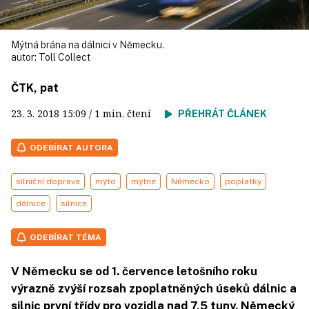
Mýtná brána na dálnici v Německu.
autor:
Toll Collect
ČTK, pat
23. 3. 2018
15:09
/ 1 min. čtení
PŘEHRÁT ČLÁNEK
ODEBÍRAT AUTORA
silniční doprava
mýto
mýtné
Německo
poplatky
dálnice
silnice
ODEBÍRAT TÉMA
V Německu se od 1. července letošního roku
výrazně zvýší rozsah zpoplatněných úseků dálnic a
silnic první třídy pro vozidla nad 7,5 tuny. Německý