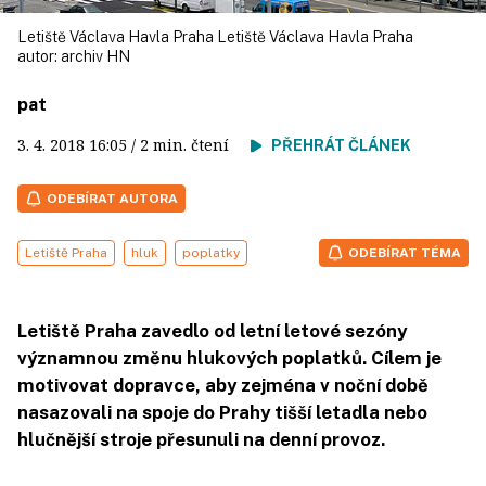
Letiště Václava Havla Praha Letiště Václava Havla Praha
autor:
archiv HN
pat
3. 4. 2018
16:05
/ 2 min. čtení
PŘEHRÁT ČLÁNEK
ODEBÍRAT AUTORA
Letiště Praha
hluk
poplatky
ODEBÍRAT TÉMA
Letiště Praha zavedlo od letní letové sezóny
významnou změnu hlukových poplatků. Cílem je
motivovat dopravce, aby zejména v noční době
nasazovali na spoje do Prahy tišší letadla nebo
hlučnější stroje přesunuli na denní provoz.