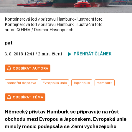
Kontejnerová loď v přístavu Hamburk – ilustrační foto.
Kontejnerová loď v přístavu Hamburk – ilustrační foto
autor:
© HHM / Dietmar Hasenpusch
pat
3. 8. 2018
12:41
/ 2 min. čtení
PŘEHRÁT ČLÁNEK
ODEBÍRAT AUTORA
námořní doprava
Evropská unie
Japonsko
Hamburk
ODEBÍRAT TÉMA
Německý přístav Hamburk se připravuje na růst
obchodu mezi Evropou a Japonskem. Evropská unie
minulý měsíc podepsala se Zemí vycházejícího