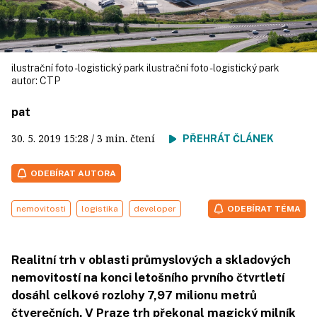
ilustrační foto - logistický park ilustrační foto - logistický park
autor:
CTP
pat
30. 5. 2019
15:28
/ 3 min. čtení
PŘEHRÁT ČLÁNEK
ODEBÍRAT AUTORA
nemovitosti
logistika
developer
ODEBÍRAT TÉMA
Realitní trh v oblasti průmyslových a skladových
nemovitostí na konci letošního prvního čtvrtletí
dosáhl celkové rozlohy 7,97 milionu metrů
čtverečních. V Praze trh překonal magický milník