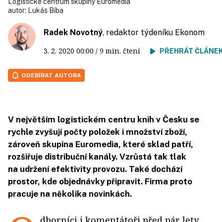
Logistické centrum skupiny Euromedia
autor:
Lukáš Bíba
Radek Novotný
, redaktor týdeníku Ekonom
3. 2. 2020
00:00
/ 9 min. čtení
PŘEHRÁT ČLÁNE
ODEBÍRAT AUTORA
V největším logistickém centru knih v Česku se
rychle zvyšují počty položek i množství zboží,
zároveň skupina Euromedia, které sklad patří,
rozšiřuje distribuční kanály. Vzrůstá tak tlak
na udržení efektivity provozu. Také dochází
prostor, kde objednávky připravit. Firma proto
pracuje na několika novinkách.
dborníci i komentátoři před pár lety