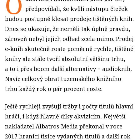
O
předpovídali, že kvůli nástupu čteček
budou postupně klesat prodeje tištěných knih.
Dnes se ukazuje, že neměli tak úplně pravdu,
zároveň nebyl jejich odhad zcela mimo. Prodej
e-knih skutečně roste poměrně rychle, tištěné
knihy ale stále tvoří absolutní většinu trhu,
a to i přes boom další alternativy − audioknih.
Navíc celkový obrat tuzemského knižního
trhu každý rok o pár procent roste.
Ještě rychleji zvyšují tržby i počty titulů hlavní
hráči, i když hlavně díky akvizicím. Největší
nakladatel Albatros Media překonal v roce
2017 hranici tisíce vydaných titulů a další rok