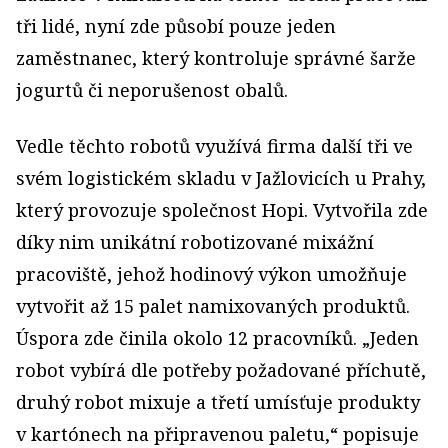
tři lidé, nyní zde působí pouze jeden
zaměstnanec, který kontroluje správné šarže
jogurtů či neporušenost obalů.
Vedle těchto robotů využívá firma další tři ve
svém logistickém skladu v Jažlovicích u Prahy,
který provozuje společnost Hopi. Vytvořila zde
díky nim unikátní robotizované mixážní
pracoviště, jehož hodinový výkon umožňuje
vytvořit až 15 palet namixovaných produktů.
Úspora zde činila okolo 12 pracovníků. „Jeden
robot vybírá dle potřeby požadované příchutě,
druhý robot mixuje a třetí umísťuje produkty
v kartónech na připravenou paletu,“ popisuje