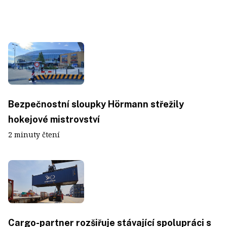
Bezpečnostní sloupky Hörmann střežily
hokejové mistrovství
2 minuty čtení
Cargo-partner rozšiřuje stávající spolupráci s