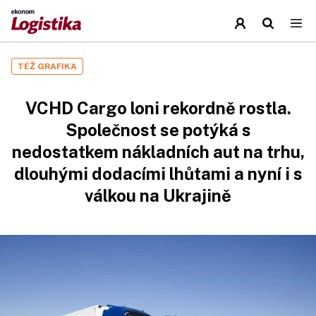
TÉŽ GRAFIKA
VCHD Cargo loni rekordně rostla.
Společnost se potýká s
nedostatkem nákladních aut na trhu,
dlouhými dodacími lhůtami a nyní i s
válkou na Ukrajině