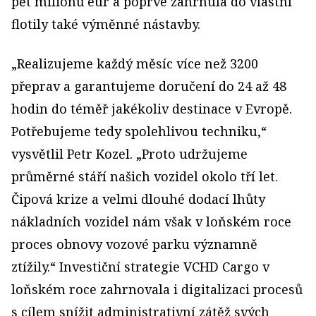
pět milionů eur a poprvé zahrnula do vlastní
flotily také výměnné nástavby.
„Realizujeme každý měsíc více než 3200
přeprav a garantujeme doručení do 24 až 48
hodin do téměř jakékoliv destinace v Evropě.
Potřebujeme tedy spolehlivou techniku,“
vysvětlil Petr Kozel. „Proto udržujeme
průměrné stáří našich vozidel okolo tří let.
Čipová krize a velmi dlouhé dodací lhůty
nákladních vozidel nám však v loňském roce
proces obnovy vozové parku významně
ztížily.“ Investiční strategie VCHD Cargo v
loňském roce zahrnovala i digitalizaci procesů
s cílem snížit administrativní zátěž svých