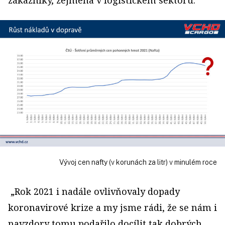
Vývoj cen nafty (v korunách za litr) v minulém roce
„Rok 2021 i nadále ovlivňovaly dopady
koronavirové krize a my jsme rádi, že se nám i
navzdory tomu podařilo docílit tak dobrých