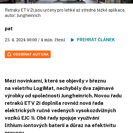
Retraky ETV 2i jsou určeny pro lehké až středně těžké aplikace.
autor:
Jungheinrich
pat
25. 4. 2024
00:00
/ 4 min. čtení
PŘEHRÁT ČLÁNEK
ODEBÍRAT AUTORA
Mezi novinkami, které se objevily v březnu
na veletrhu LogiMat, nechyběly dva zajímavé
výrobky od společnosti Jungheinrich. Novou řadu
retraků ETV 2i doplnila rovněž nová řada
elektrických ručně vedených vysokozdvižných
vozíků EJC 1i. Obě řady spojuje využívání
lithium‑iontových baterií a důraz na efektivitu
provozu.