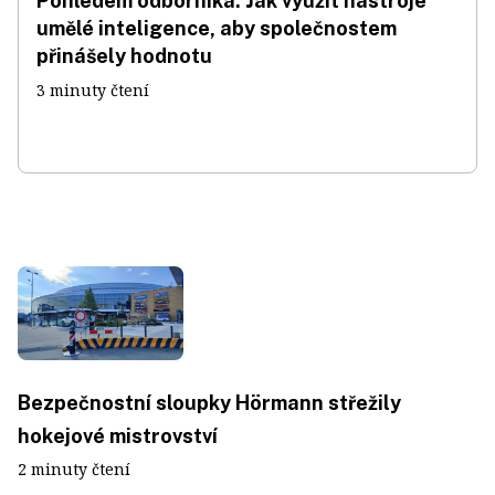
Pohledem odborníka: Jak využít nástroje
umělé inteligence, aby společnostem
přinášely hodnotu
3 minuty čtení
Bezpečnostní sloupky Hörmann střežily
hokejové mistrovství
2 minuty čtení