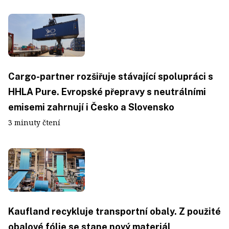
Cargo-partner rozšiřuje stávající spolupráci s
HHLA Pure. Evropské přepravy s neutrálními
emisemi zahrnují i Česko a Slovensko
3 minuty čtení
Kaufland recykluje transportní obaly. Z použité
obalové fólie se stane nový materiál