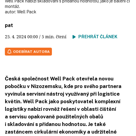
Well Pack nabízí skladování s přidanou hodnotou, jako je balení či
montáž.
autor:
Well Pack
pat
25. 4. 2024
00:00
/ 5 min. čtení
PŘEHRÁT ČLÁNEK
ODEBÍRAT AUTORA
Česká společnost Well Pack otevřela novou
pobočku v Nizozemsku, kde pro svého partnera
vyvinula servisní nástroj využívaný při logistice
květin. Well Pack jako poskytovatel komplexní
logistiky nabízí rovněž řešení v oblasti čištění
a servisu opakovaně použitelných obalů
i skladování s přidanou hodnotou. Je také
zastáncem cirkulární ekonomiky a udržitelné