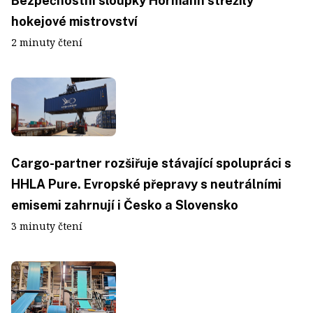
Bezpečnostní sloupky Hörmann střežily
hokejové mistrovství
2 minuty čtení
Cargo-partner rozšiřuje stávající spolupráci s
HHLA Pure. Evropské přepravy s neutrálními
emisemi zahrnují i Česko a Slovensko
3 minuty čtení