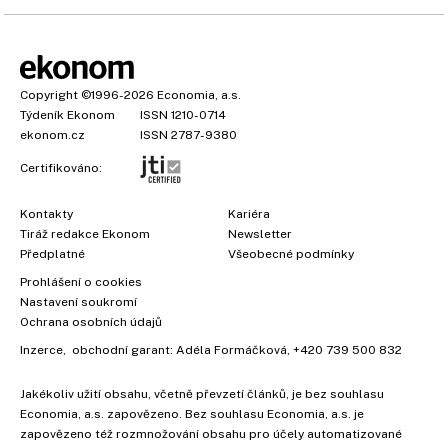
Copyright
©1996-2026
Economia, a.s.
Týdeník Ekonom
ISSN 1210-0714
ekonom.cz
ISSN 2787-9380
Certifikováno:
Kontakty
Kariéra
Tiráž redakce Ekonom
Newsletter
Předplatné
Všeobecné podmínky
Prohlášení o cookies
Nastavení soukromí
Ochrana osobních údajů
Inzerce
, obchodní garant:
Adéla Formáčková
,
+420 739 500 832
Jakékoliv užití obsahu, včetně převzetí článků, je bez souhlasu
Economia, a.s. zapovězeno. Bez souhlasu Economia, a.s. je
zapovězeno též rozmnožování obsahu pro účely automatizované