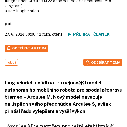
Jungheinrich Arculee M zvládne náklad až o hmotnosti 1500
kilogramů.
autor:
Jungheinrich
pat
27. 6. 2024
00:00
/ 2 min. čtení
PŘEHRÁT ČLÁNEK
ODEBÍRAT AUTORA
robot
ODEBÍRAT TÉMA
Jungheinrich uvádí na trh nejnovější model
autonomního mobilního robota pro spodní přepravu
břemen – Arculee M. Nový model navazuje
na úspěch svého předchůdce Arculee S, avšak
přináší řadu vylepšení a vyšší výkon.
„Arculee M je navržen pro ještě efektivnější