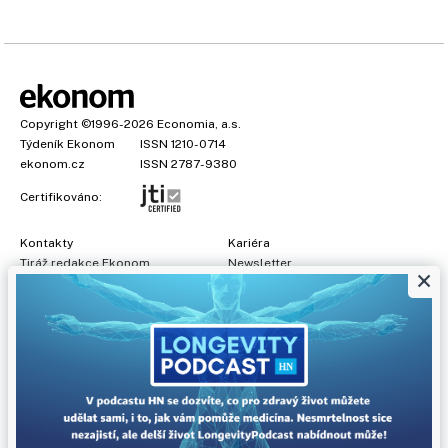
Copyright
©1996-2026
Economia, a.s.
Týdeník Ekonom
ISSN 1210-0714
ekonom.cz
ISSN 2787-9380
Certifikováno:
Kontakty
Kariéra
Tiráž redakce Ekonom
Newsletter
×
Předplatné
Všeobecné podmínky
Prohlášení o cookies
Nastavení soukromí
Ochrana osobních údajů
Inzerce
, obchodní garant:
Adéla Formáčková
,
+420 739 500 832
Jakékoliv užití obsahu, včetně převzetí článků, je bez souhlasu
Economia, a.s. zapovězeno. Bez souhlasu Economia, a.s. je