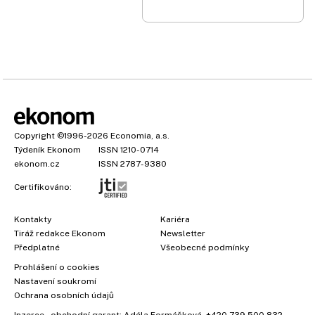
Copyright
©1996-2026
Economia, a.s.
Týdeník Ekonom
ISSN 1210-0714
ekonom.cz
ISSN 2787-9380
Certifikováno:
Kontakty
Kariéra
Tiráž redakce Ekonom
Newsletter
Předplatné
Všeobecné podmínky
Prohlášení o cookies
Nastavení soukromí
Ochrana osobních údajů
Inzerce
, obchodní garant:
Adéla Formáčková
,
+420 739 500 832