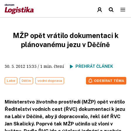
MŽP opět vrátilo dokumentaci k
plánovanému jezu v Děčíně
30. 5. 2012
15:35
/ 1 min. čtení
PŘEHRÁT ČLÁNEK
Labe
Děčín
vodní doprava
ODEBÍRAT TÉMA
Ministerstvo životního prostředí (MŽP) opět vrátilo
Ředitelství vodních cest (ŘVC) dokumentaci k jezu
na Labi v Děčíně, aby ji dopracovalo, řekl šéf ŘVC
Jan Skalický. Poprvé tak MŽP učinilo už vloni v