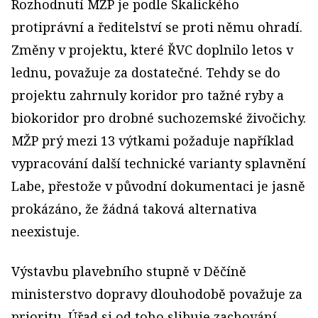
Rozhodnutí MŽP je podle Skalického
protiprávní a ředitelství se proti němu ohradí.
Změny v projektu, které ŘVC doplnilo letos v
lednu, považuje za dostatečné. Tehdy se do
projektu zahrnuly koridor pro tažné ryby a
biokoridor pro drobné suchozemské živočichy.
MŽP prý mezi 13 výtkami požaduje například
vypracování další technické varianty splavnění
Labe, přestože v původní dokumentaci je jasně
prokázáno, že žádná taková alternativa
neexistuje.
Výstavbu plavebního stupně v Děčíně
ministerstvo dopravy dlouhodobě považuje za
prioritu. Úřad si od toho slibuje zachování