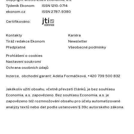
Týdeník Ekonom
ISSN 1210-0714
ekonom.cz
ISSN 2787-9380
Certifikováno:
Kontakty
Kariéra
Tiráž redakce Ekonom
Newsletter
Předplatné
Všeobecné podmínky
Prohlášení o cookies
Nastavení soukromí
Ochrana osobních údajů
Inzerce
, obchodní garant:
Adéla Formáčková
,
+420 739 500 832
Jakékoliv užití obsahu, včetně převzetí článků, je bez souhlasu
Economia, a.s. zapovězeno. Bez souhlasu Economia, a.s. je
zapovězeno též rozmnožování obsahu pro účely automatizované
analýzy textů nebo dat podle ustanovení § 39c autorského zákona.