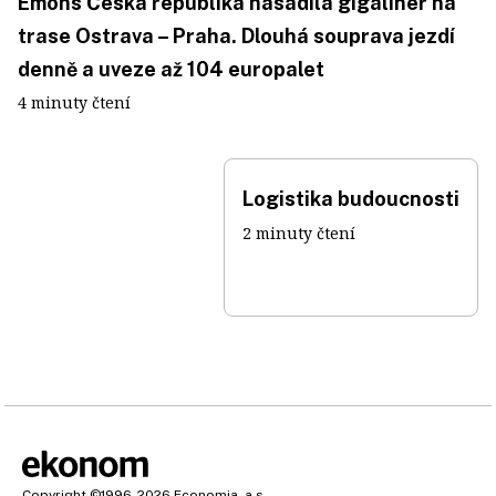
Emons Česká republika nasadila gigaliner na
trase Ostrava – Praha. Dlouhá souprava jezdí
denně a uveze až 104 europalet
4 minuty čtení
Logistika budoucnosti
2 minuty čtení
Copyright
©1996-2026
Economia, a.s.