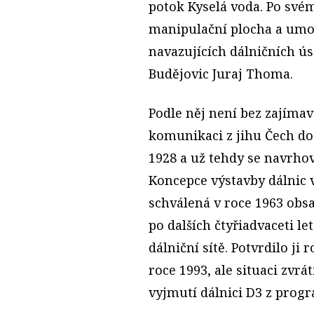
potok Kyselá voda. Po své
manipulační plocha a umo
navazujících dálničních ú
Budějovic Juraj Thoma.
Podle něj není bez zajímav
komunikaci z jihu Čech do
1928 a už tehdy se navrhova
Koncepce výstavby dálnic
schválená v roce 1963 obsa
po dalších čtyřiadvaceti l
dálniční sítě. Potvrdilo ji
roce 1993, ale situaci zvrá
vyjmutí dálnici D3 z progr