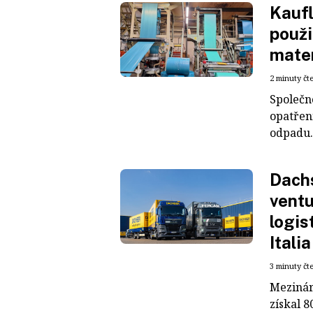
Kaufl
použi
mater
2 minuty čt
Společn
opatřen
odpadu. 
Dachs
ventu
logis
Italia
3 minuty čt
Mezinár
získal 8