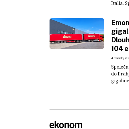
Italia. S
Emons
gigal
Dlouh
104 e
4 minuty čt
Společn
do Prah
gigaline