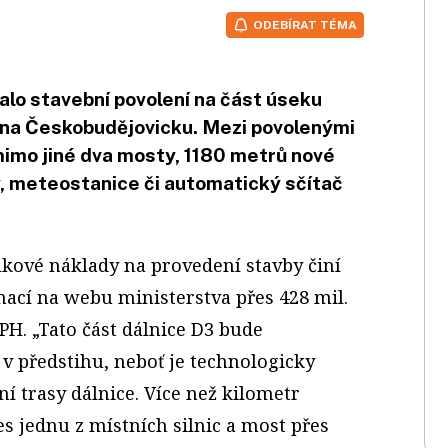
ODEBÍRAT TÉMA
alo stavební povolení na část úseku
é na Českobudějovicku. Mezi povolenými
mimo jiné dva mosty, 1180 metrů nové
y, meteostanice či automatický sčítač
lkové náklady na provedení stavby činí
mací na webu ministerstva přes 428 mil.
H. „Tato část dálnice D3 bude
v předstihu, neboť je technologicky
ní trasy dálnice. Více než kilometr
s jednu z místních silnic a most přes