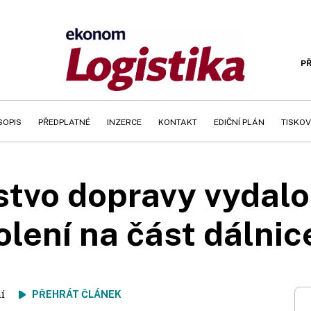
PŘ
SOPIS
PŘEDPLATNÉ
INZERCE
KONTAKT
EDIČNÍ PLÁN
TISKOV
stvo dopravy vydalo
olení na část dálnic
tení
PŘEHRÁT ČLÁNEK