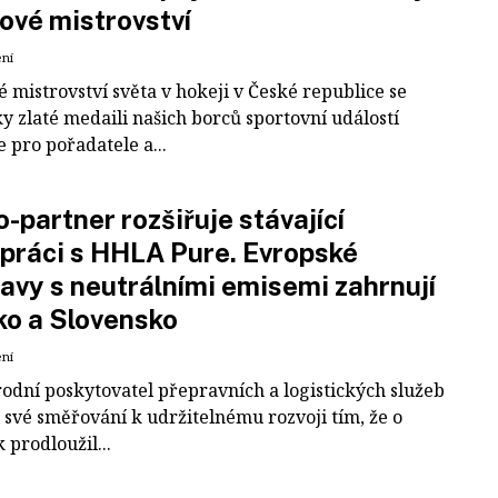
ové mistrovství
ení
 mistrovství světa v hokeji v České republice se
ky zlaté medaili našich borců sportovní událostí
e pro pořadatele a...
-partner rozšiřuje stávající
práci s HHLA Pure. Evropské
avy s neutrálními emisemi zahrnují
ko a Slovensko
ení
odní poskytovatel přepravních a logistických služeb
 své směřování k udržitelnému rozvoji tím, že o
k prodloužil...