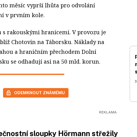
nto měsíc vyprší lhůta pro odvolání
í v prvním kole.
u s rakouskými hranicemi. V provozu je
blíž Chotovin na Táborsku. Náklady na
rahou a hraničním přechodem Dolní
ku se odhadují asi na 50 mld. korun.
3
ODEMKNOUT ZNÁMÉMU
čnostní sloupky Hörmann střežily