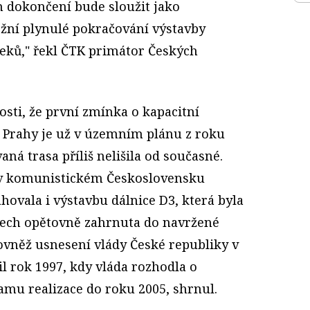
m dokončení bude sloužit jako
žní plynulé pokračování výstavby
seků," řekl ČTK primátor Českých
osti, že první zmínka o kapacitní
 Prahy je už v územním plánu z roku
ná trasa příliš nelišila od současné.
 v komunistickém Československu
hovala i výstavbu dálnice D3, která byla
etech opětovně zahrnuta do navržené
 rovněž usnesení vlády České republiky v
til rok 1997, kdy vláda rozhodla o
amu realizace do roku 2005, shrnul.