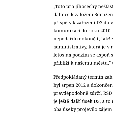
„Toto pro Jihočechy nešťas
dálnice k založení Sdružen
přispěly k zařazení D3 do
komunikací do roku 2010. 
nepodařilo dokončit, takž
administrativy, která je v 
letos na podzim se aspoň 
přiblíží k našemu městu,"
Předpokládaný termín zah
byl srpen 2012 a dokončen
pravděpodobně zdrží, ŘSD j
je ještě další úsek D3, a t
oba úseky projevilo zájem