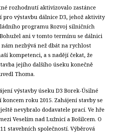
tné rozhodnutí aktivizovalo zastánce
í pro výstavbu dálnice D3, jehož aktivity
 vládního programu Rozvoj silničních
Bohužel ani v tomto termínu se dálnici
e nám nezbývá než dbát na rychlost
naší kompetenci, a s nadějí čekat, že
stavba jejího dalšího úseku konečně
 uvedl Thoma.
ájení výstavby úseku D3 Borek-Úsilné
í koncem roku 2015. Zahájení stavby se
eště nevybralo dodavatele prací. Ve hře
o mezi Veselím nad Lužnicí a Bošilcem. O
 11 stavebních společností. Výběrová