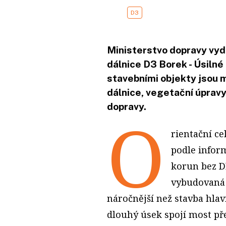
D3
Ministerstvo dopravy vyd
dálnice D3 Borek - Úsiln
stavebními objekty jsou 
dálnice, vegetační úprav
dopravy.
O
rientační ce
podle infor
korun bez DP
vybudovaná 
náročnější než stavba hlav
dlouhý úsek spojí most pře