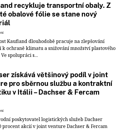
and recykluje transportní obaly. Z
té obalové fólie se stane nový
iál
ení
ost Kaufland dlouhodobě pracuje na zlepšování
í k ochraně klimatu a snižování množství plastového
Ve spolupráci s...
er získává většinový podíl v joint
re pro sběrnou službu a kontraktní
tiku v Itálii – Dachser & Fercam
ení
odní poskytovatel logistických služeb Dachser
0 procent akcií v joint venture Dachser & Fercam