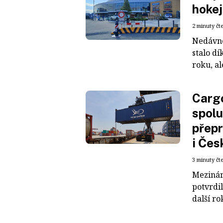
hokej
2 minuty čt
Nedávné
stalo dí
roku, al
Cargo
spolu
přepr
i Čes
3 minuty čt
Mezinár
potvrdil
další ro