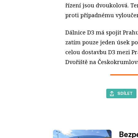
řízení jsou dvoukolová. Te
proti případnému vyloučen
Dálnice D3 má spojit Prah
zatím pouze jeden úsek po
celou dostavbu D3 mezi P
Dvořiště na Českokrumlovs
SDÍLET
Bezpe