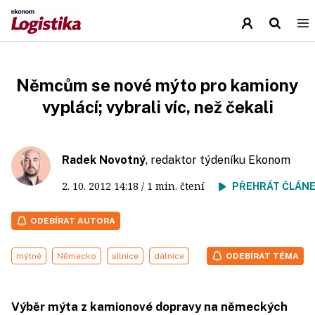
Němcům se nové mýto pro kamiony
vyplácí; vybrali víc, než čekali
Radek Novotný
, redaktor týdeníku Ekonom
2. 10. 2012
14:18
/ 1 min. čtení
PŘEHRÁT ČLÁN
ODEBÍRAT AUTORA
mýtné
Německo
silnice
dálnice
ODEBÍRAT TÉMA
Výběr mýta z kamionové dopravy na německých