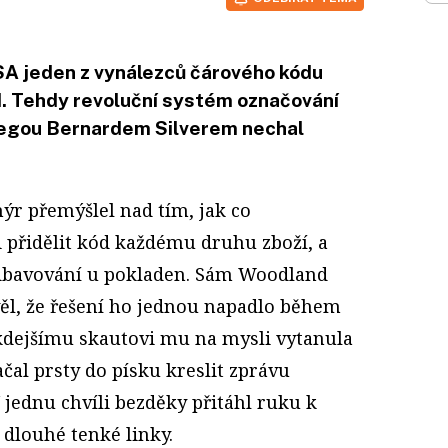
USA jeden z vynálezců čárového kódu
 Tehdy revoluční systém označování
olegou Bernardem Silverem nechal
enýr přemýšlel nad tím, jak co
 přidělit kód každému druhu zboží, a
odbavování u pokladen. Sám Woodland
věl, že řešení ho jednou napadlo během
ěkdejšímu skautovi mu na mysli vytanula
čal prsty do písku kreslit zprávu
V jednu chvíli bezděky přitáhl ruku k
y dlouhé tenké linky.