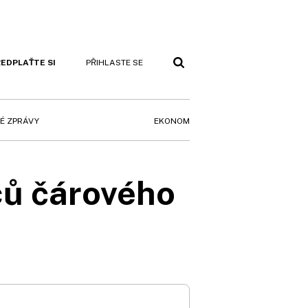
EDPLAŤTE SI
PŘIHLASTE SE
EKONOM
É ZPRÁVY
ců čárového