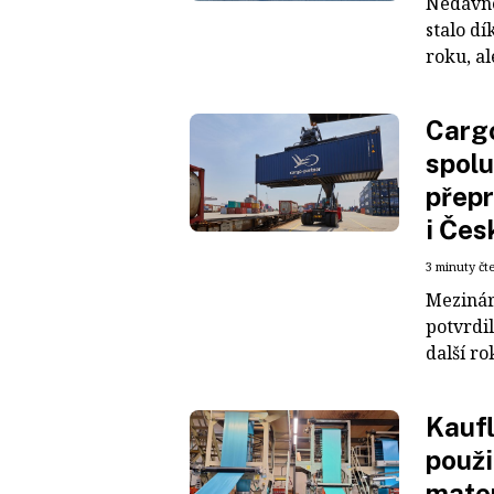
Nedávné
stalo dí
roku, al
Cargo
spolu
přepr
i Čes
3 minuty čt
Mezinár
potvrdil
další ro
Kaufl
použi
mater