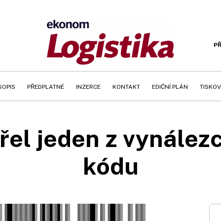
PŘ
SOPIS
PŘEDPLATNÉ
INZERCE
KONTAKT
EDIČNÍ PLÁN
TISKOV
el jeden z vynález
kódu