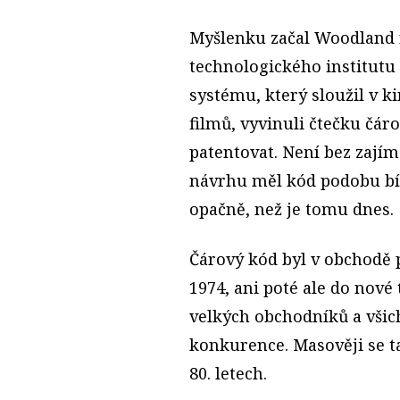
Myšlenku začal Woodland r
technologického institutu
systému, který sloužil v k
filmů, vyvinuli čtečku čár
patentovat. Není bez zajím
návrhu měl kód podobu bí
opačně, než je tomu dnes.
Čárový kód byl v obchodě
1974, ani poté ale do nové
velkých obchodníků a všich
konkurence. Masověji se t
80. letech.