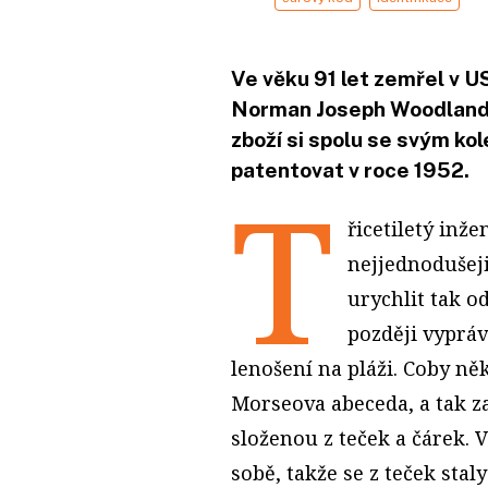
Ve věku 91 let zemřel v 
Norman Joseph Woodland.
zboží si spolu se svým k
patentovat v roce 1952.
T
řicetiletý inž
nejjednodušeji
urychlit tak 
později vyprá
lenošení na pláži. Coby n
Morseova abeceda, a tak za
složenou z teček a čárek. 
sobě, takže se z teček stal