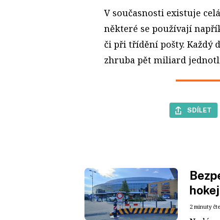
V současnosti existuje cel
některé se používají napří
či při třídění pošty. Každý
zhruba pět miliard jednot
SDÍLET
Bezpe
hokej
2 minuty čt