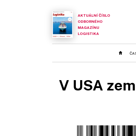
AKTUÁLNÍ ČÍSLO
ODBORNÉHO
MAGAZÍNU
LOGISTIKA
ČA
V USA zemř