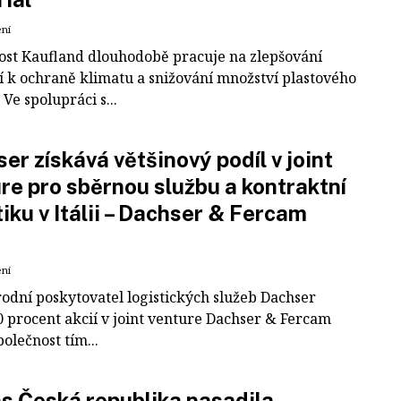
ení
ost Kaufland dlouhodobě pracuje na zlepšování
í k ochraně klimatu a snižování množství plastového
Ve spolupráci s...
er získává většinový podíl v joint
re pro sběrnou službu a kontraktní
tiku v Itálii – Dachser & Fercam
ení
odní poskytovatel logistických služeb Dachser
0 procent akcií v joint venture Dachser & Fercam
polečnost tím...
 Česká republika nasadila