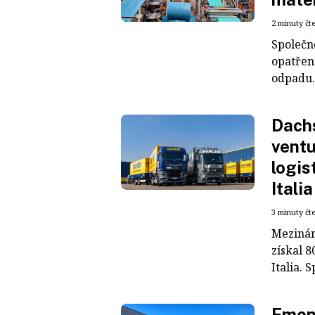
2 minuty čt
Společn
opatřen
odpadu. 
Dachs
ventu
logis
Italia
3 minuty čt
Mezinár
získal 8
Italia. S
Emons