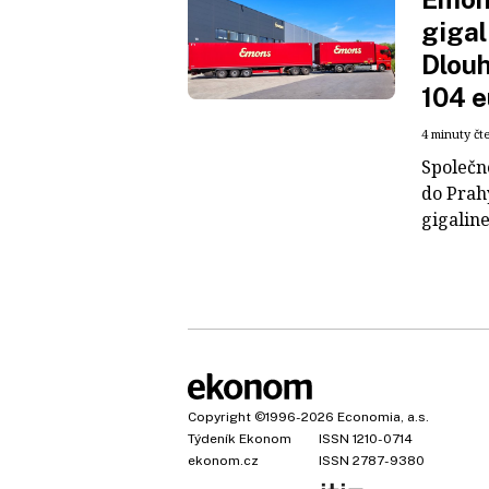
gigal
Dlouh
104 e
4 minuty čt
Společn
do Prah
gigaline
Copyright
©1996-2026
Economia, a.s.
Týdeník Ekonom
ISSN 1210-0714
ekonom.cz
ISSN 2787-9380