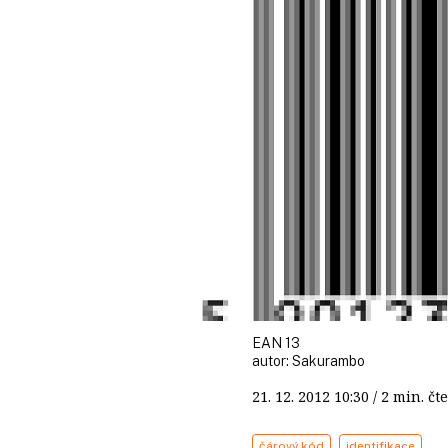
EAN 13
autor:
Sakurambo
21. 12. 2012
10:30
/ 2 min. 
čárový kód
identifikace