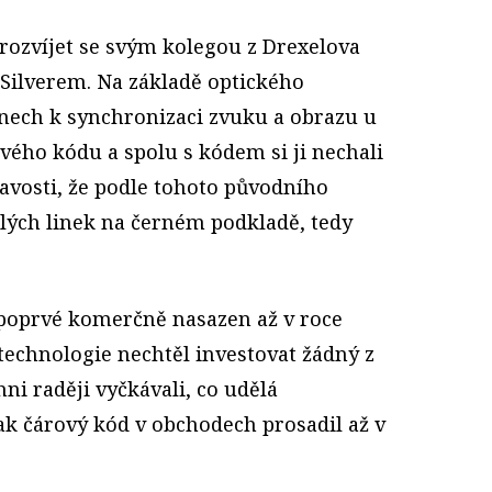
ozvíjet se svým kolegou z Drexelova
 Silverem. Na základě optického
inech k synchronizaci zvuku a obrazu u
ového kódu a spolu s kódem si ji nechali
avosti, že podle tohoto původního
lých linek na černém podkladě, tedy
 poprvé komerčně nasazen až v roce
 technologie nechtěl investovat žádný z
ni raději vyčkávali, co udělá
ak čárový kód v obchodech prosadil až v