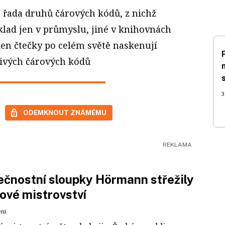
á řada druhů čárových kódů, z nichž
klad jen v průmyslu, jiné v knihovnách
 den čtečky po celém světě naskenují
livých čárových kódů
3
ODEMKNOUT ZNÁMÉMU
čnostní sloupky Hörmann střežily
ové mistrovství
ení