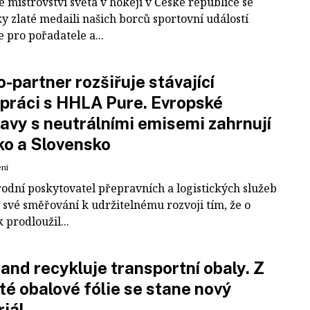
 mistrovství světa v hokeji v České republice se
ky zlaté medaili našich borců sportovní událostí
e pro pořadatele a...
-partner rozšiřuje stávající
práci s HHLA Pure. Evropské
avy s neutrálními emisemi zahrnují
ko a Slovensko
ení
odní poskytovatel přepravních a logistických služeb
 své směřování k udržitelnému rozvoji tím, že o
k prodloužil...
and recykluje transportní obaly. Z
té obalové fólie se stane nový
iál