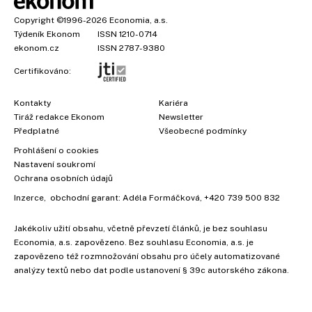
Copyright
©1996-2026
Economia, a.s.
Týdeník Ekonom
ISSN 1210-0714
ekonom.cz
ISSN 2787-9380
Certifikováno:
Kontakty
Kariéra
Tiráž redakce Ekonom
Newsletter
Předplatné
Všeobecné podmínky
Prohlášení o cookies
Nastavení soukromí
Ochrana osobních údajů
Inzerce
, obchodní garant:
Adéla Formáčková
,
+420 739 500 832
Jakékoliv užití obsahu, včetně převzetí článků, je bez souhlasu
×
Economia, a.s. zapovězeno. Bez souhlasu Economia, a.s. je
zapovězeno též rozmnožování obsahu pro účely automatizované
analýzy textů nebo dat podle ustanovení § 39c autorského zákona.