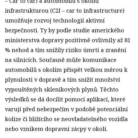
– Car to car) a automobilů s okolní
infrastrukturou (C2I – car to infrastructure)
umožňuje rozvoj technologií aktivní
bezpečnosti. Ty by podle studie amerického
ministerstva dopravy pozitivně ovlivnily až 81
% nehod a tím snížily riziko úmrtí a zranění
na silnicích. Současně může komunikace
automobilů s okolím přispět velkou měrou k
plynulosti v dopravě a tím snížit množství
vypouštěných skleníkových plynů. Těchto
výsledků se dá docílit pomocí aplikací, které
varují před nebezpečím v podobě potenciální
kolize či blížícího se neovladatelného vozidla
nebo vznikem dopravní zácpy v okolí.