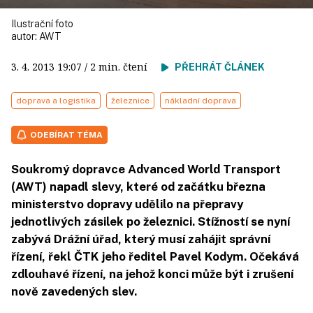
Ilustrační foto
autor:
AWT
3. 4. 2013
19:07
/ 2 min. čtení
PŘEHRÁT ČLÁNEK
doprava a logistika
železnice
nákladní doprava
ODEBÍRAT TÉMA
Soukromý dopravce Advanced World Transport
(AWT) napadl slevy, které od začátku března
ministerstvo dopravy udělilo na přepravy
jednotlivých zásilek po železnici. Stížností se nyní
zabývá Drážní úřad, který musí zahájit správní
řízení, řekl ČTK jeho ředitel Pavel Kodym. Očekává
zdlouhavé řízení, na jehož konci může být i zrušení
nově zavedených slev.