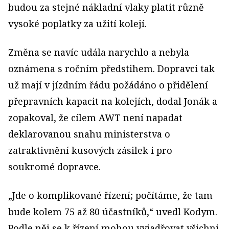
budou za stejné nákladní vlaky platit různě
vysoké poplatky za užití kolejí.
Změna se navíc udála narychlo a nebyla
oznámena s ročním předstihem. Dopravci tak
už mají v jízdním řádu požádáno o přidělení
přepravních kapacit na kolejích, dodal Jonák a
zopakoval, že cílem AWT není napadat
deklarovanou snahu ministerstva o
zatraktivnění kusových zásilek i pro
soukromé dopravce.
„Jde o komplikované řízení; počítáme, že tam
bude kolem 75 až 80 účastníků,“ uvedl Kodym.
Podle něj se k řízení mohou vyjadřovat všichni