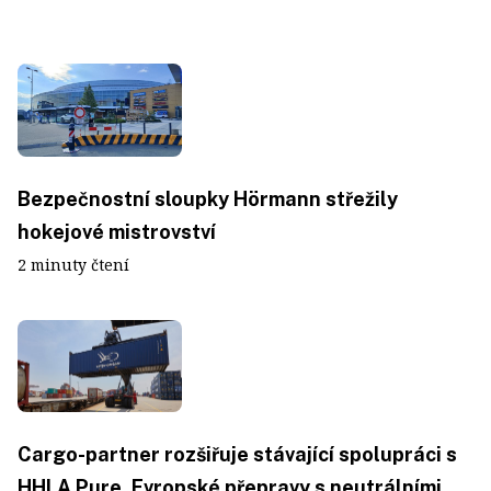
Bezpečnostní sloupky Hörmann střežily
hokejové mistrovství
2 minuty čtení
Cargo-partner rozšiřuje stávající spolupráci s
HHLA Pure. Evropské přepravy s neutrálními