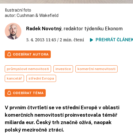
Ilustrační foto
autor:
Cushman & Wakefield
Radek Novotný
, redaktor týdeníku Ekonom
5. 4. 2013
11:45
/ 2 min. čtení
PŘEHRÁT ČLÁNE
ODEBÍRAT AUTORA
průmyslové nemovitosti
investice
komerční nemovitosti
kancelář
střední Evropa
ODEBÍRAT TÉMA
V prvním čtvrtletí se ve střední Evropě v oblasti
komerčních nemovitostí proinvestovala téměř
miliarda eur. Český trh značně ožívá, naopak
polský meziročně ztrácí.