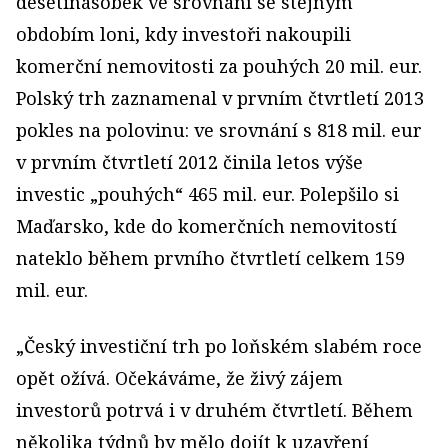
desetinásobek ve srovnání se stejným
obdobím loni, kdy investoři nakoupili
komerční nemovitosti za pouhých 20 mil. eur.
Polský trh zaznamenal v prvním čtvrtletí 2013
pokles na polovinu: ve srovnání s 818 mil. eur
v prvním čtvrtletí 2012 činila letos výše
investic „pouhých“ 465 mil. eur. Polepšilo si
Maďarsko, kde do komerčních nemovitostí
nateklo během prvního čtvrtletí celkem 159
mil. eur.
„Český investiční trh po loňském slabém roce
opět ožívá. Očekáváme, že živý zájem
investorů potrvá i v druhém čtvrtletí. Během
několika týdnů by mělo dojít k uzavření