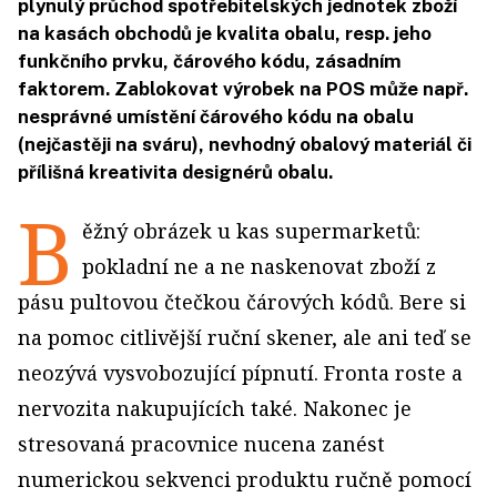
plynulý průchod spotřebitelských jednotek zboží
na kasách obchodů je kvalita obalu, resp. jeho
funkčního prvku, čárového kódu, zásadním
faktorem. Zablokovat výrobek na POS může např.
nesprávné umístění čárového kódu na obalu
(nejčastěji na sváru), nevhodný obalový materiál či
přílišná kreativita designérů obalu.
B
ěžný obrázek u kas supermarketů:
pokladní ne a ne naskenovat zboží z
pásu pultovou čtečkou čárových kódů. Bere si
na pomoc citlivější ruční skener, ale ani teď se
neozývá vysvobozující pípnutí. Fronta roste a
nervozita nakupujících také. Nakonec je
stresovaná pracovnice nucena zanést
numerickou sekvenci produktu ručně pomocí