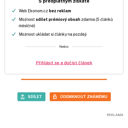
S předplatným získáte
Web Ekonom.cz
bez reklam
Možnost
sdílet prémiový obsah
zdarma (5 článků
měsíčně)
Možnost ukládat si články na později
Nebo
Přihlásit se a dočíst článek
SDÍLET
ODEMKNOUT ZNÁMÉMU