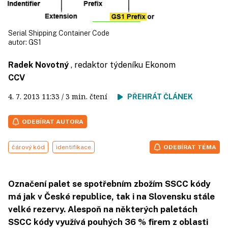
Serial Shipping Container Code
autor:
GS1
Radek Novotný
, redaktor týdeníku Ekonom
CCV
4. 7. 2013
11:33
/ 3 min. čtení
PŘEHRÁT ČLÁNEK
ODEBÍRAT AUTORA
čárový kód
identifikace
ODEBÍRAT TÉMA
Označení palet se spotřebním zbožím SSCC kódy
má jak v České republice, tak i na Slovensku stále
velké rezervy. Alespoň na některých paletách
SSCC kódy využívá pouhých 36 % firem z oblasti