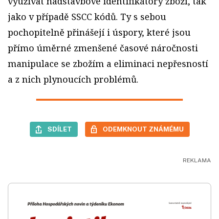
využívat nadstavbové identifikátory zboží, tak
jako v případě SSCC kódů. Ty s sebou
pochopitelně přinášejí i úspory, které jsou
přímo úměrné zmenšené časové náročnosti
manipulace se zbožím a eliminaci nepřesností
a z nich plynoucích problémů.
SDÍLET
ODEMKNOUT ZNÁMÉMU