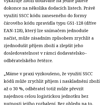
vykazuje zboží dodávané na jedné paletě
dokonce na několika dodacích listech. Právě
využití SSCC kódu zaneseného do formy
čárového kódu zpravidla typu GS1-128 (dříve
EAN-128), který lze snímačem jednoduše
načíst, může zásadním způsobem zrychlit a
zjednodušit příjem zboží a zlepšit jeho
dosledovatelnost v rámci dodavatelsko–
odběratelského řetězce.
„Máme v praxi vyzkoušeno, že využití SSCC
kódů může zrychlit příjem i naskladnění zboží
až o 30 %, odběratel totiž může převzít
najednou celou logistickou jednotku bez
nutnosti jejího rozbalení. Bez ohledu na to,