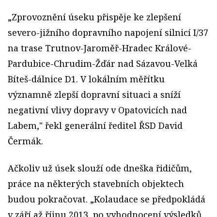
„Zprovoznění úseku přispěje ke zlepšení
severo-jižního dopravního napojení silnicí I/37
na trase Trutnov-Jaroměř-Hradec Králové-
Pardubice-Chrudim-Žďár nad Sázavou-Velká
Bíteš-dálnice D1. V lokálním měřítku
významně zlepší dopravní situaci a sníží
negativní vlivy dopravy v Opatovicích nad
Labem," řekl generální ředitel ŘSD David
Čermák.
Ačkoliv už úsek slouží ode dneška řidičům,
práce na některých stavebních objektech
budou pokračovat. „Kolaudace se předpokládá
v září až říjnu 2013, po vyhodnocení výsledků