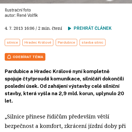
Ilustrační foto
autor:
René Volfík
4. 7. 2013
16:06
/ 2 min. čtení
PŘEHRÁT ČLÁNEK
silnice
Hradec Králové
Pardubice
stavba silnic
ODEBÍRAT TÉMA
Pardubice a Hradec Králové nyní kompletně
spojuje čtyřproudá komunikace, silničáři dokončili
poslední úsek. Od zahájení výstavby celé silniční
stavby, která vyšla na 2,9 mld. korun, uplynulo 20
let.
„Silnice přinese řidičům především větší
bezpečnost a komfort, zkrácení jízdní doby při