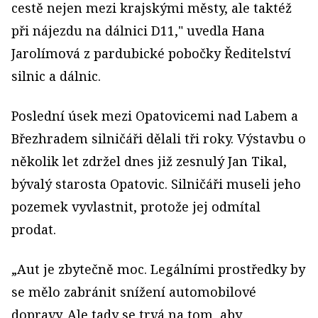
cestě nejen mezi krajskými městy, ale taktéž
při nájezdu na dálnici D11," uvedla Hana
Jarolímová z pardubické pobočky Ředitelství
silnic a dálnic.
Poslední úsek mezi Opatovicemi nad Labem a
Březhradem silničáři dělali tři roky. Výstavbu o
několik let zdržel dnes již zesnulý Jan Tikal,
bývalý starosta Opatovic. Silničáři museli jeho
pozemek vyvlastnit, protože jej odmítal
prodat.
„Aut je zbytečně moc. Legálními prostředky by
se mělo zabránit snížení automobilové
dopravy. Ale tady se trvá na tom, aby