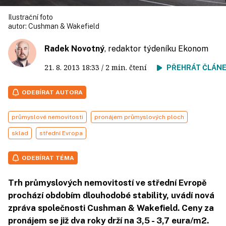
Ilustrační foto
autor:
Cushman & Wakefield
Radek Novotný
, redaktor týdeníku Ekonom
21. 8. 2013
18:33
/ 2 min. čtení
PŘEHRÁT ČLÁN
ODEBÍRAT AUTORA
průmyslové nemovitosti
pronájem průmyslových ploch
sklad
střední Evropa
ODEBÍRAT TÉMA
Trh průmyslových nemovitostí ve střední Evropě
prochází obdobím dlouhodobé stability, uvádí nová
zpráva společnosti Cushman & Wakefield. Ceny za
pronájem se již dva roky drží na 3,5 - 3,7 eura/m2.