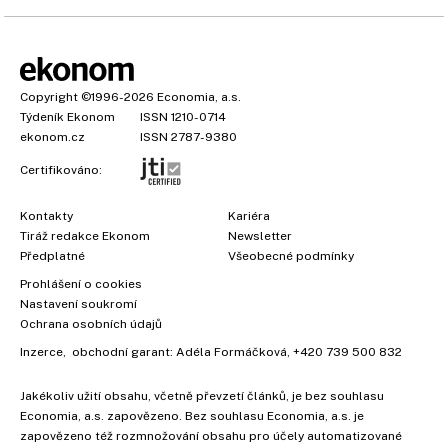
Copyright
©1996-2026
Economia, a.s.
Týdeník Ekonom
ISSN 1210-0714
ekonom.cz
ISSN 2787-9380
Certifikováno:
Kontakty
Kariéra
Tiráž redakce Ekonom
Newsletter
Předplatné
Všeobecné podmínky
Prohlášení o cookies
Nastavení soukromí
Ochrana osobních údajů
Inzerce
, obchodní garant:
Adéla Formáčková
,
+420 739 500 832
Jakékoliv užití obsahu, včetně převzetí článků, je bez souhlasu
Economia, a.s. zapovězeno. Bez souhlasu Economia, a.s. je
zapovězeno též rozmnožování obsahu pro účely automatizované