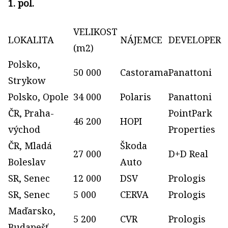
1. pol.
VELIKOST
LOKALITA
NÁJEMCE
DEVELOPER
(m2)
Polsko,
50 000
Castorama
Panattoni
Strykow
Polsko, Opole
34 000
Polaris
Panattoni
ČR, Praha-
PointPark
46 200
HOPI
východ
Properties
ČR, Mladá
Škoda
27 000
D+D Real
Boleslav
Auto
SR, Senec
12 000
DSV
Prologis
SR, Senec
5 000
CERVA
Prologis
Maďarsko,
5 200
CVR
Prologis
Budapešť