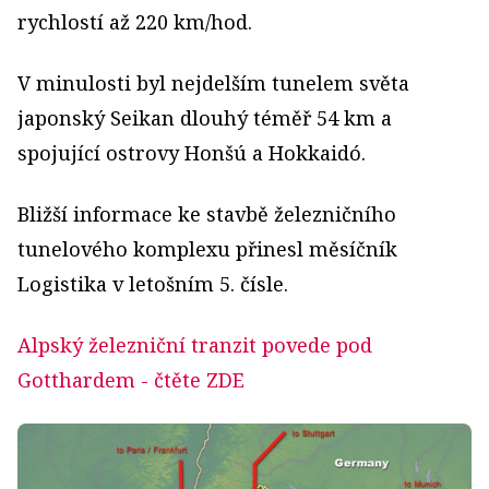
rychlostí až 220 km/hod.
V minulosti byl nejdelším tunelem světa
japonský Seikan dlouhý téměř 54 km a
spojující ostrovy Honšú a Hokkaidó.
Bližší informace ke stavbě železničního
tunelového komplexu přinesl měsíčník
Logistika v letošním 5. čísle.
Alpský železniční tranzit povede pod
Gotthardem
- čtěte ZDE