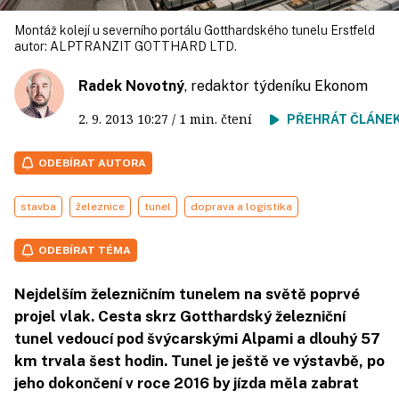
Montáž kolejí u severního portálu Gotthardského tunelu Erstfeld
autor:
ALPTRANZIT GOTTHARD LTD.
Radek Novotný
, redaktor týdeníku Ekonom
2. 9. 2013
10:27
/ 1 min. čtení
PŘEHRÁT ČLÁNE
ODEBÍRAT AUTORA
stavba
železnice
tunel
doprava a logistika
ODEBÍRAT TÉMA
Nejdelším železničním tunelem na světě poprvé
projel vlak. Cesta skrz Gotthardský železniční
tunel vedoucí pod švýcarskými Alpami a dlouhý 57
km trvala šest hodin. Tunel je ještě ve výstavbě, po
jeho dokončení v roce 2016 by jízda měla zabrat