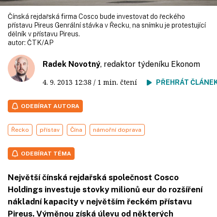
Čínská rejdařská firma Cosco bude investovat do řeckého
přístavu Pireus Genrální stávka v Řecku, na snímku je protestující
dělník v přístavu Pireus.
autor:
ČTK/AP
Radek Novotný
, redaktor týdeníku Ekonom
4. 9. 2013
12:38
/ 1 min. čtení
PŘEHRÁT ČLÁNE
ODEBÍRAT AUTORA
Řecko
přístav
Čína
námořní doprava
ODEBÍRAT TÉMA
Největší čínská rejdařská společnost Cosco
Holdings investuje stovky milionů eur do rozšíření
nákladní kapacity v největším řeckém přístavu
Pireus. Výměnou získá úlevu od některých