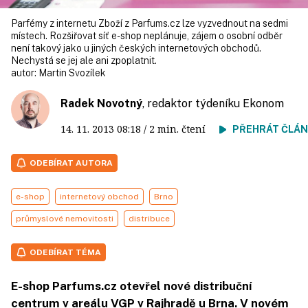
Parfémy z internetu Zboží z Parfums.cz lze vyzvednout na sedmi
místech. Rozšiřovat síť e-shop neplánuje, zájem o osobní odběr
není takový jako u jiných českých internetových obchodů.
Nechystá se jej ale ani zpoplatnit.
autor:
Martin Svozílek
Radek Novotný
, redaktor týdeníku Ekonom
14. 11. 2013
08:18
/ 2 min. čtení
PŘEHRÁT ČLÁ
ODEBÍRAT AUTORA
e-shop
internetový obchod
Brno
průmyslové nemovitosti
distribuce
ODEBÍRAT TÉMA
E-shop Parfums.cz otevřel nové distribuční
centrum v areálu VGP v Rajhradě u Brna. V novém