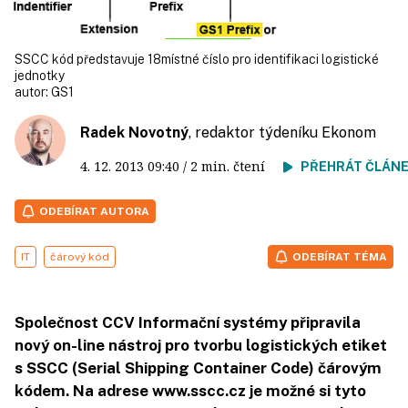
SSCC kód představuje 18místné číslo pro identifikaci logistické
jednotky
autor:
GS1
Radek Novotný
, redaktor týdeníku Ekonom
4. 12. 2013
09:40
/ 2 min. čtení
PŘEHRÁT ČLÁN
ODEBÍRAT AUTORA
IT
čárový kód
ODEBÍRAT TÉMA
Společnost CCV Informační systémy připravila
nový on-line nástroj pro tvorbu logistických etiket
s SSCC (Serial Shipping Container Code) čárovým
kódem. Na adrese www.sscc.cz je možné si tyto