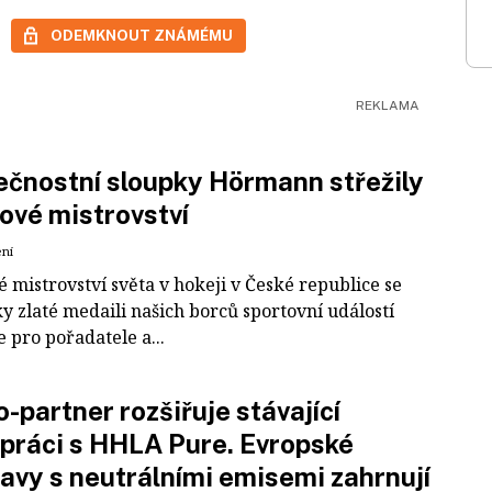
ODEMKNOUT ZNÁMÉMU
čnostní sloupky Hörmann střežily
ové mistrovství
ení
 mistrovství světa v hokeji v České republice se
ky zlaté medaili našich borců sportovní událostí
e pro pořadatele a...
-partner rozšiřuje stávající
práci s HHLA Pure. Evropské
avy s neutrálními emisemi zahrnují