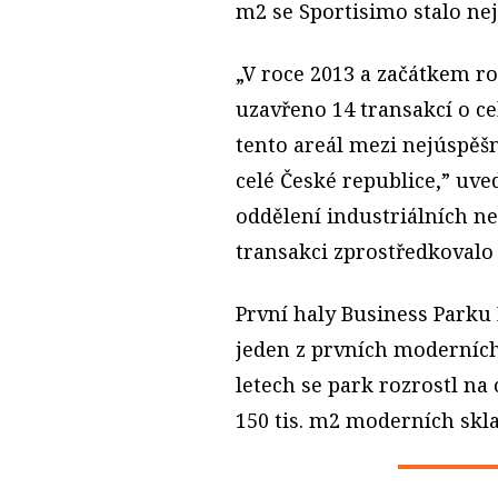
m2 se Sportisimo stalo ne
„V roce 2013 a začátkem r
uzavřeno 14 transakcí o ce
tento areál mezi nejúspěšně
celé České republice,” uve
oddělení industriálních ne
transakci zprostředkovalo 
První haly Business Parku 
jeden z prvních moderních 
letech se park rozrostl na
150 tis. m2 moderních skla