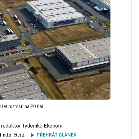
let rozrostl na 20 hal
, redaktor týdeníku Ekonom
 1 min. čtení
PŘEHRÁT ČLÁNEK