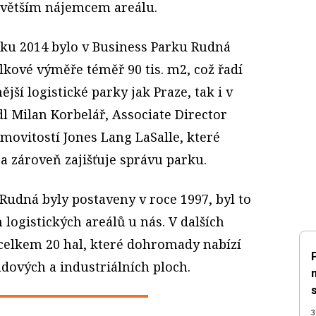
jvětším nájemcem areálu.
oku 2014 bylo v Business Parku Rudná
lkové výměře téměř 90 tis. m2, což řadí
jší logistické parky jak Praze, tak i v
dl Milan Korbelář, Associate Director
movitostí Jones Lang LaSalle, které
a zároveň zajišťuje správu parku.
Rudná byly postaveny v roce 1997, byl to
logistických areálů u nás. V dalších
 celkem 20 hal, které dohromady nabízí
dových a industriálních ploch.
3