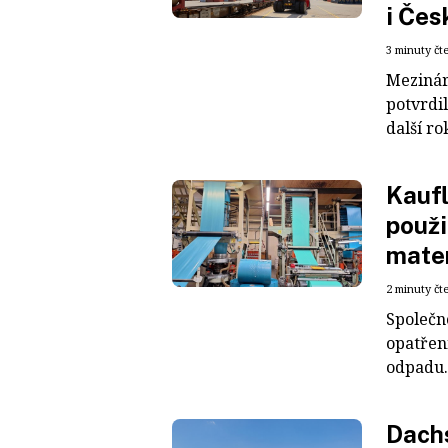
i Čes
3 minuty čt
Mezinár
potvrdil
další ro
Kaufl
použi
mater
2 minuty čt
Společn
opatřen
odpadu. 
Dachs