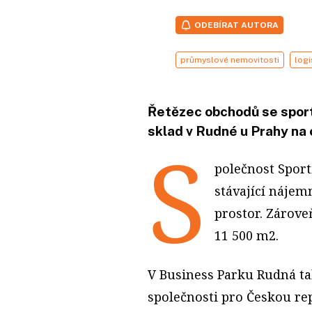
ODEBÍRAT AUTORA
průmyslové nemovitosti
logi
Řetězec obchodů se sporto
sklad v Rudné u Prahy na 
S
polečnost Sport
stávající náje
prostor. Zárove
11 500 m2.
V Business Parku Rudná tak
společnosti pro Českou rep