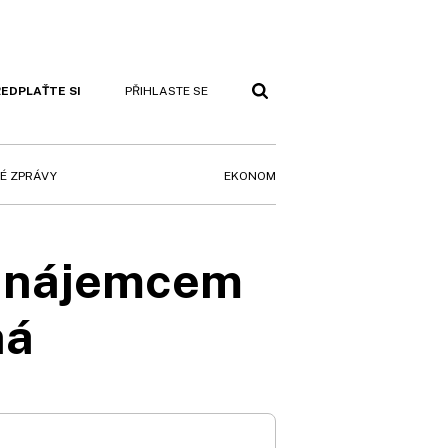
EDPLAŤTE SI
PŘIHLASTE SE
EKONOM
É ZPRÁVY
m nájemcem
ná