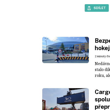
SDÍLET
Bezpe
hokej
2 minuty čt
Nedávné
stalo dí
roku, al
Cargo
spolu
přepr