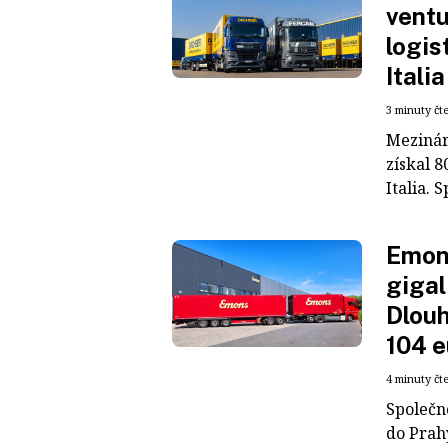
ventu
logis
Italia
3 minuty čt
Mezinár
získal 8
Italia. S
Emons
gigal
Dlouh
104 e
4 minuty čt
Společn
do Prah