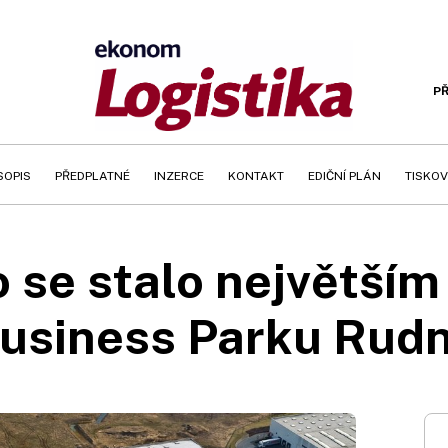
PŘ
SOPIS
PŘEDPLATNÉ
INZERCE
KONTAKT
EDIČNÍ PLÁN
TISKOV
o se stalo největší
usiness Parku Rud