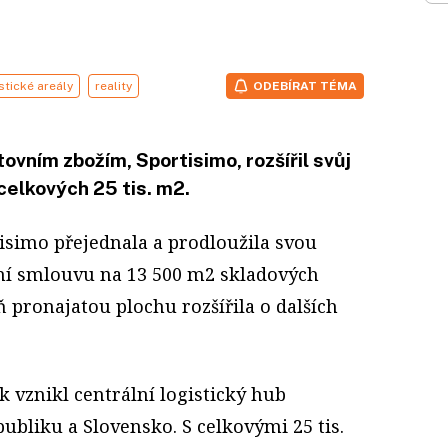
stické areály
reality
ODEBÍRAT TÉMA
vním zbožím, Sportisimo, rozšířil svůj
celkových 25 tis. m2.
isimo přejednala a prodloužila svou
mní smlouvu na 13 500 m2 skladových
ň pronajatou plochu rozšířila o dalších
 vznikl centrální logistický hub
ubliku a Slovensko. S celkovými 25 tis.