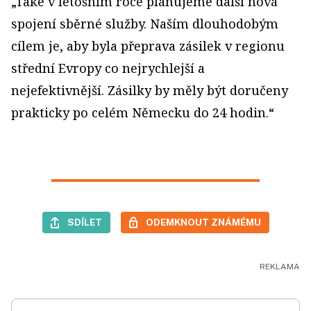
„Také v letošním roce plánujeme další nová
spojení sběrné služby. Naším dlouhodobým
cílem je, aby byla přeprava zásilek v regionu
střední Evropy co nejrychlejší a
nejefektivnější. Zásilky by měly být doručeny
prakticky po celém Německu do 24 hodin.“
SDÍLET
ODEMKNOUT ZNÁMÉMU