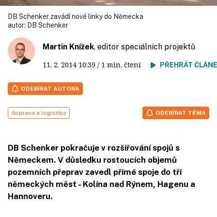
DB Schenker zavádí nové linky do Německa
autor:
DB Schenker
Martin Knížek
, editor speciálních projektů
11. 2. 2014
10:39
/ 1 min. čtení
PŘEHRÁT ČLÁN
ODEBÍRAT AUTORA
doprava a logistika
ODEBÍRAT TÉMA
DB Schenker pokračuje v rozšiřování spojů s
Německem. V důsledku rostoucích objemů
pozemních přeprav zavedl přímé spoje do tří
německých měst - Kolína nad Rýnem, Hagenu a
Hannoveru.