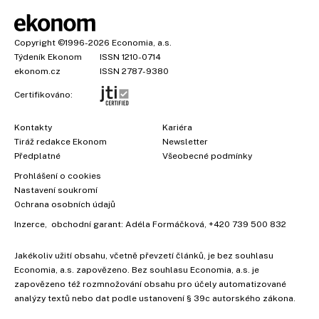
Copyright
©1996-2026
Economia, a.s.
Týdeník Ekonom
ISSN 1210-0714
ekonom.cz
ISSN 2787-9380
Certifikováno:
Kontakty
Kariéra
Tiráž redakce Ekonom
Newsletter
Předplatné
Všeobecné podmínky
Prohlášení o cookies
Nastavení soukromí
Ochrana osobních údajů
Inzerce
, obchodní garant:
Adéla Formáčková
,
+420 739 500 832
Jakékoliv užití obsahu, včetně převzetí článků, je bez souhlasu
Economia, a.s. zapovězeno. Bez souhlasu Economia, a.s. je
zapovězeno též rozmnožování obsahu pro účely automatizované
analýzy textů nebo dat podle ustanovení § 39c autorského zákona.