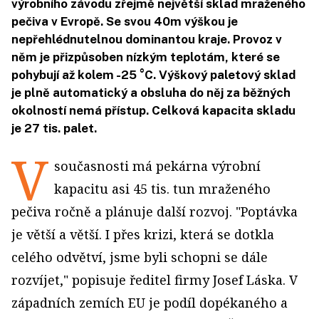
výrobního závodu zřejmě největší sklad mraženého
pečiva v Evropě. Se svou 40m výškou je
nepřehlédnutelnou dominantou kraje. Provoz v
něm je přizpůsoben nízkým teplotám, které se
pohybují až kolem -25 °C. Výškový paletový sklad
je plně automatický a obsluha do něj za běžných
okolností nemá přístup. Celková kapacita skladu
je 27 tis. palet.
V
současnosti má pekárna výrobní
kapacitu asi 45 tis. tun mraženého
pečiva ročně a plánuje další rozvoj. "Poptávka
je větší a větší. I přes krizi, která se dotkla
celého odvětví, jsme byli schopni se dále
rozvíjet," popisuje ředitel firmy Josef Láska. V
západních zemích EU je podíl dopékaného a