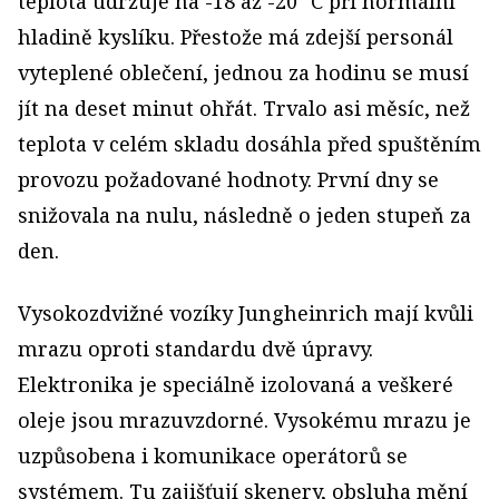
teplota udržuje na -18 až -20 °C při normální
hladině kyslíku. Přestože má zdejší personál
vyteplené oblečení, jednou za hodinu se musí
jít na deset minut ohřát. Trvalo asi měsíc, než
teplota v celém skladu dosáhla před spuštěním
provozu požadované hodnoty. První dny se
snižovala na nulu, následně o jeden stupeň za
den.
Vysokozdvižné vozíky Jungheinrich mají kvůli
mrazu oproti standardu dvě úpravy.
Elektronika je speciálně izolovaná a veškeré
oleje jsou mrazuvzdorné. Vysokému mrazu je
uzpůsobena i komunikace operátorů se
systémem. Tu zajišťují skenery, obsluha mění