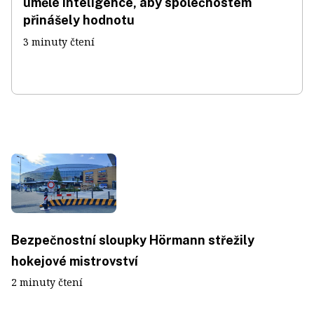
umělé inteligence, aby společnostem
přinášely hodnotu
3 minuty čtení
Bezpečnostní sloupky Hörmann střežily
hokejové mistrovství
2 minuty čtení