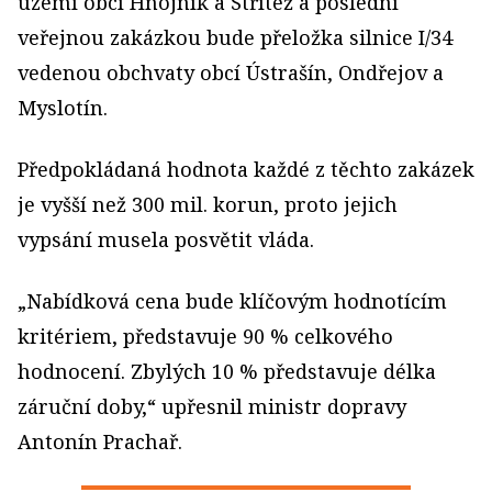
území obcí Hnojník a Střítež a poslední
veřejnou zakázkou bude přeložka silnice I/34
vedenou obchvaty obcí Ústrašín, Ondřejov a
Myslotín.
Předpokládaná hodnota každé z těchto zakázek
je vyšší než 300 mil. korun, proto jejich
vypsání musela posvětit vláda.
„Nabídková cena bude klíčovým hodnotícím
kritériem, představuje 90 % celkového
hodnocení. Zbylých 10 % představuje délka
záruční doby,“ upřesnil ministr dopravy
Antonín Prachař.