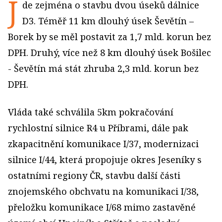
J
de zejména o stavbu dvou úseků dálnice
D3. Téměř 11 km dlouhý úsek Ševětín –
Borek by se měl postavit za 1,7 mld. korun bez
DPH. Druhý, více než 8 km dlouhý úsek Bošilec
- Ševětín má stát zhruba 2,3 mld. korun bez
DPH.
Vláda také schválila 5km pokračování
rychlostní silnice R4 u Příbrami, dále pak
zkapacitnění komunikace I/37, modernizaci
silnice I/44, která propojuje okres Jeseníky s
ostatními regiony ČR, stavbu další části
znojemského obchvatu na komunikaci I/38,
přeložku komunikace I/68 mimo zastavěné