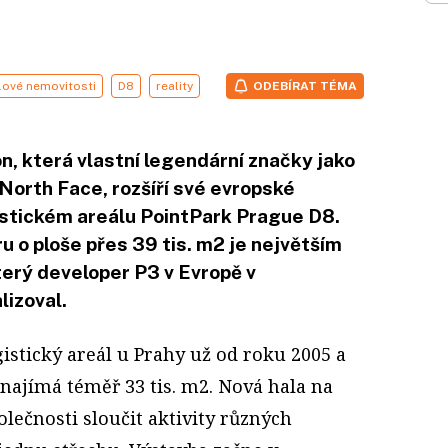
ové nemovitosti
D8
reality
ODEBÍRAT TÉMA
, která vlastní legendární značky jako
North Face, rozšíří své evropské
gistickém areálu PointPark Prague D8.
u o ploše přes 39 tis. m2 je největším
terý developer P3 v Evropě v
lizoval.
istický areál u Prahy už od roku 2005 a
najímá téměř 33 tis. m2. Nová hala na
olečnosti sloučit aktivity různých