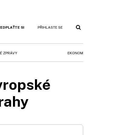
EDPLAŤTE SI
PŘIHLASTE SE
EKONOM
É ZPRÁVY
evropské
Prahy