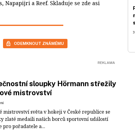
 Napapijri a Reef. Skladuje se zde asi
3
ODEMKNOUT ZNÁMÉMU
čnostní sloupky Hörmann střežily
ové mistrovství
ení
 mistrovství světa v hokeji v České republice se
ky zlaté medaili našich borců sportovní událostí
e pro pořadatele a...