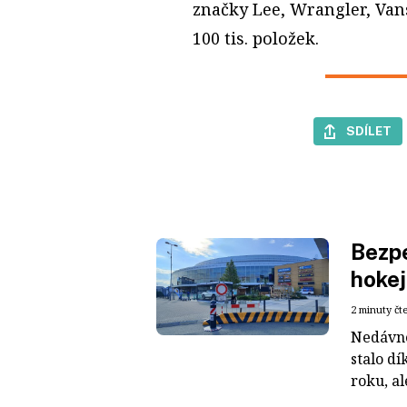
značky Lee, Wrangler, Vans,
100 tis. položek.
SDÍLET
Bezpe
hokej
2 minuty čt
Nedávné
stalo dí
roku, al