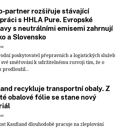
-partner rozšiřuje stávající
práci s HHLA Pure. Evropské
avy s neutrálními emisemi zahrnují
ko a Slovensko
ení
odní poskytovatel přepravních a logistických služeb
 své směřování k udržitelnému rozvoji tím, že o
k prodloužil...
and recykluje transportní obaly. Z
té obalové fólie se stane nový
iál
ení
ost Kaufland dlouhodobě pracuje na zlepšování