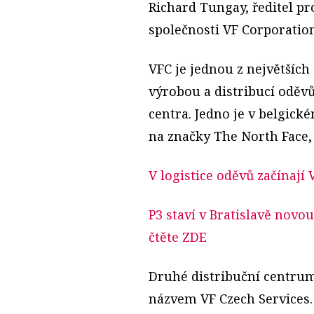
Richard Tungay, ředitel pro
společnosti VF Corporation
VFC je jednou z největších
výrobou a distribucí oděvů
centra. Jedno je v belgick
na značky The North Face, 
V logistice oděvů začínají
P3 staví v Bratislavě novo
čtěte ZDE
Druhé distribuční centrum
názvem VF Czech Services.