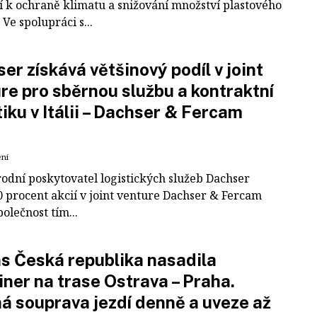
í k ochraně klimatu a snižování množství plastového
Ve spolupráci s...
er získává většinový podíl v joint
re pro sběrnou službu a kontraktní
tiku v Itálii – Dachser & Fercam
ení
odní poskytovatel logistických služeb Dachser
0 procent akcií v joint venture Dachser & Fercam
polečnost tím...
 Česká republika nasadila
iner na trase Ostrava – Praha.
á souprava jezdí denně a uveze až