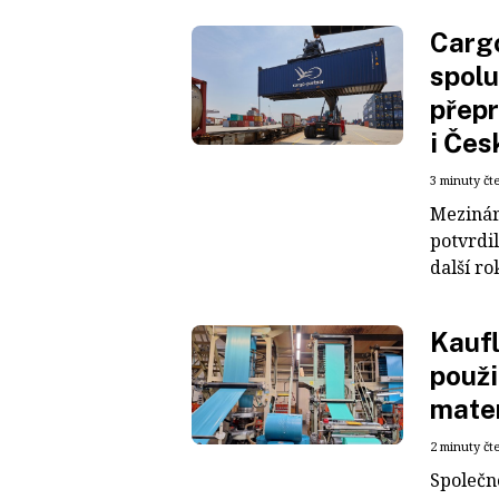
Cargo
spolu
přepr
i Čes
3 minuty čt
Mezinár
potvrdil
další ro
Kaufl
použi
mater
2 minuty čt
Společn