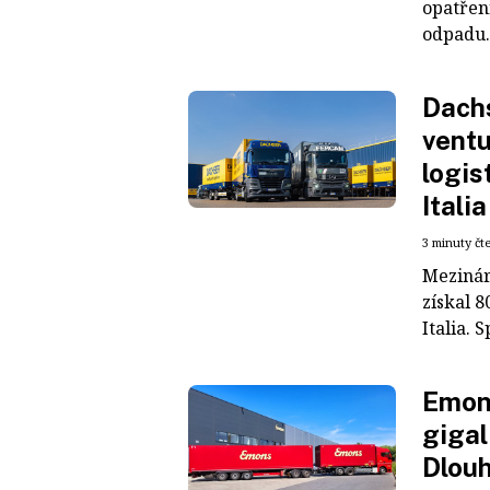
opatřen
odpadu. 
Dachs
ventu
logis
Italia
3 minuty čt
Mezinár
získal 8
Italia. S
Emons
gigal
Dlouh