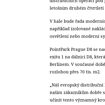
distribučních operací pod 
letošním druhém čtvrtletí 
V hale bude řada moderníc
například izolované naklá
osvětlení nebo moderní sy
PointPark Prague D8 se na
exitu 1 na dálnici D8, kte
Berlínem. V současné době
rozlohou přes 70 tis. m2.
„Náš evropský distribuční
našim zákazníkům dobře sl
učinit tento významný krok