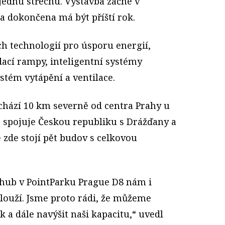
jednu střechu. Výstavba začne v
a dokončena má být příští rok.
h technologií pro úsporu energií,
dací rampy, inteligentní systémy
stém vytápění a ventilace.
chází 10 km severně od centra Prahy u
rá spojuje Českou republiku s Drážďany a
 zde stojí pět budov s celkovou
 hub v PointParku Prague D8 nám i
ouží. Jsme proto rádi, že můžeme
 a dále navýšit naši kapacitu,“ uvedl