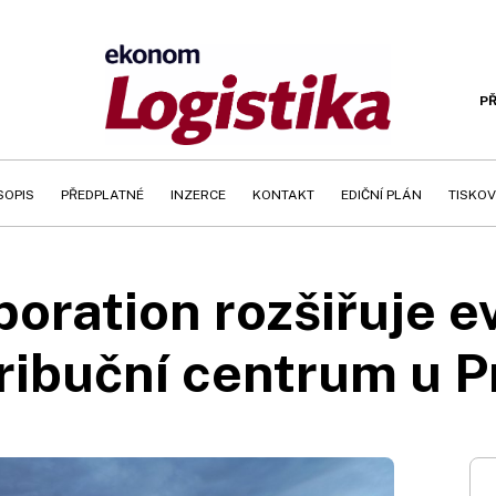
PŘ
SOPIS
PŘEDPLATNÉ
INZERCE
KONTAKT
EDIČNÍ PLÁN
TISKOV
oration rozšiřuje 
ribuční centrum u 