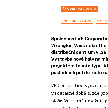
ODEBÍRAT AUTORA
PointPark Properties
průmysl
Společnost VF Corporation
Wrangler, Vans nebo The 
distribuční centrum v lo
Výstavba nové haly na mír
projektem tohoto typu, k
posledních pěti letech rea
VF Corporation využívá log
v současné době si zde pro
ploše 39 tis. m2 umožní sp