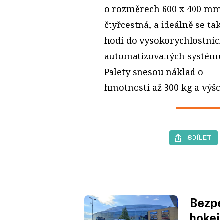
o rozměrech 600 x 400 mm
čtyřcestná, a ideálně se ta
hodí do vysokorychlostníc
automatizovaných systém
Palety snesou náklad o
hmotnosti až 300 kg a výšc
SDÍLET
Bezpe
hokej