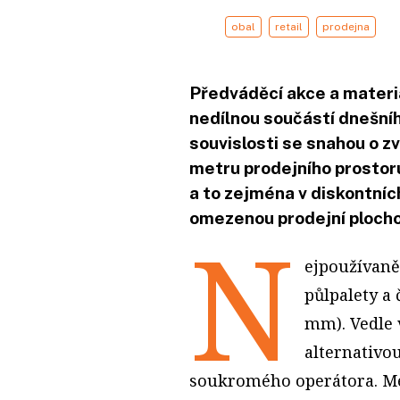
obal
retail
prodejna
Předváděcí akce a materi
nedílnou součástí dnešní
souvislosti se snahou o z
metru prodejního prostoru
a to zejména v diskontní
omezenou prodejní plocho
N
ejpoužívaně
půlpalety a 
mm). Vedle 
alternativou
soukromého operátora. Mez