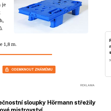
 je
k
h,
ů.
e 1,8 m.
3
ODEMKNOUT ZNÁMÉMU
čnostní sloupky Hörmann střežily
ové mistrovství