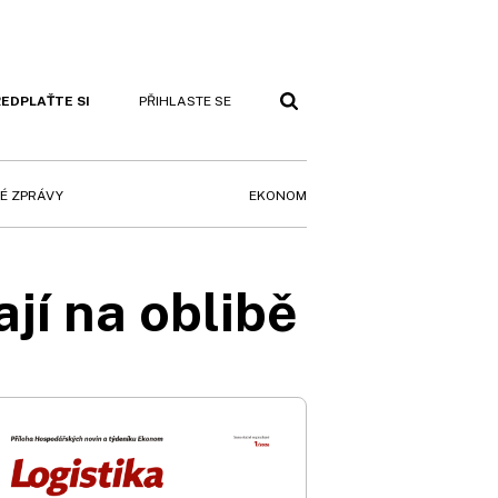
EDPLAŤTE SI
PŘIHLASTE SE
EKONOM
É ZPRÁVY
jí na oblibě