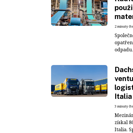
použi
mater
2 minuty čt
Společn
opatřen
odpadu. 
Dachs
ventu
logis
Italia
3 minuty čt
Mezinár
získal 8
Italia. S