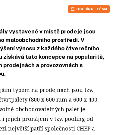
ODEBÍRAT TÉMA
ály vystavené v místě prodeje jsou
ho maloobchodního prostředí. V
výšení výnosu z každého čtverečního
 získává tato koncepce na popularitě,
ch prodejnách a provozovnách s
u.
jším typem na prodejnách jsou tzv.
čtvrtpalety (800 x 600 mm a 600 x 400
volně obchodovatelných palet je
 i jejich pronájem v tzv. pooling od
i největší patří společnosti CHEP a