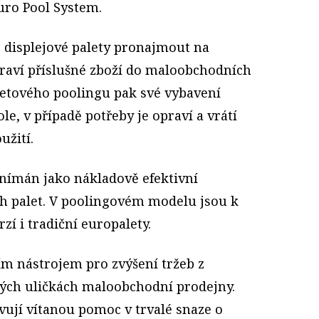
uro Pool System.
 displejové palety pronajmout na
raví příslušné zboží do maloobchodních
letového poolingu pak své vybavení
ole, v případě potřeby je opraví a vrátí
užití.
vnímán jako nákladově efektivní
ch palet. V poolingovém modelu jsou k
zí i tradiční europalety.
ním nástrojem pro zvýšení tržeb z
ěných uličkách maloobchodní prodejny.
avují vítanou pomoc v trvalé snaze o