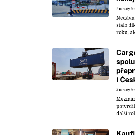
2 minuty čt
Nedávné
stalo dí
roku, al
Cargo
spolu
přepr
i Čes
3 minuty čt
Mezinár
potvrdil
další ro
Kaufl