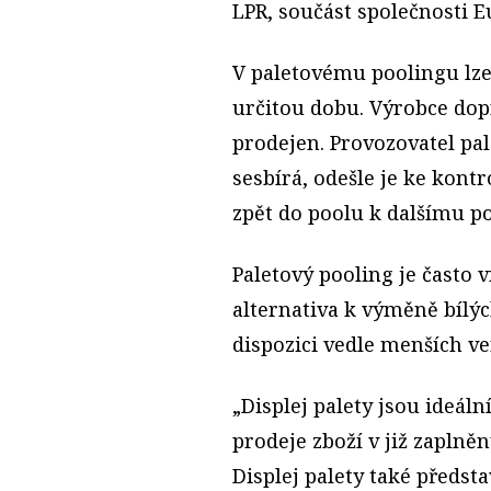
LPR, součást společnosti E
V paletovému poolingu lze
určitou dobu. Výrobce dop
prodejen. Provozovatel pa
sesbírá, odešle je ke kontr
zpět do poolu k dalšímu po
Paletový pooling je často 
alternativa k výměně bílý
dispozici vedle menších ver
„Displej palety jsou ideál
prodeje zboží v již zapln
Displej palety také předst