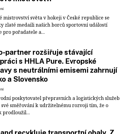
ení
 mistrovství světa v hokeji v České republice se
ky zlaté medaili našich borců sportovní událostí
e pro pořadatele a...
-partner rozšiřuje stávající
práci s HHLA Pure. Evropské
avy s neutrálními emisemi zahrnují
ko a Slovensko
ení
odní poskytovatel přepravních a logistických služeb
 své směřování k udržitelnému rozvoji tím, že o
k prodloužil...
and recykluje transportní obaly. Z