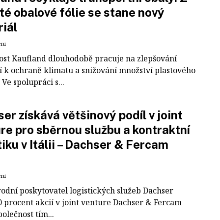
té obalové fólie se stane nový
iál
ení
ost Kaufland dlouhodobě pracuje na zlepšování
í k ochraně klimatu a snižování množství plastového
Ve spolupráci s...
er získává většinový podíl v joint
re pro sběrnou službu a kontraktní
tiku v Itálii – Dachser & Fercam
ení
odní poskytovatel logistických služeb Dachser
0 procent akcií v joint venture Dachser & Fercam
polečnost tím...