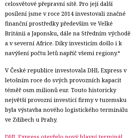
celosvětové přepravní sítě. Pro její další
posílení jsme v roce 2014 investovali značné
finanční prostředky především ve Velké
Británii a Japonsku, dále na Středním východě
a v severní Africe. Díky investicím došlo i k
navýšení počtu letů napříč všemi regiony.“
V České republice investovala DHL Express v
letošním roce do svých provozních kapacit
téměř osm milionů eur. Touto historicky
největší provozní investicí firmy v tuzemsku
byla výstavba nového logistického terminálu
ve Zdibech u Prahy.
DHL Express otevřelo nový hlavní terminál