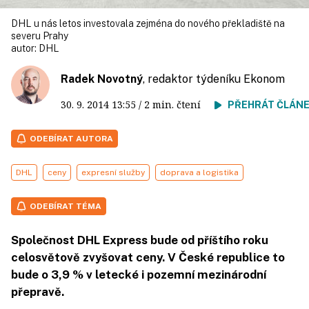
DHL u nás letos investovala zejména do nového překladiště na
severu Prahy
autor:
DHL
Radek Novotný
, redaktor týdeníku Ekonom
30. 9. 2014
13:55
/ 2 min. čtení
PŘEHRÁT ČLÁN
ODEBÍRAT AUTORA
DHL
ceny
expresní služby
doprava a logistika
ODEBÍRAT TÉMA
Společnost DHL Express bude od příštího roku
celosvětově zvyšovat ceny. V České republice to
bude o 3,9 % v letecké i pozemní mezinárodní
přepravě.