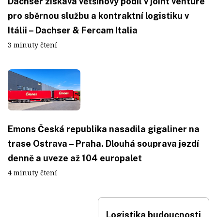
Dachser získává většinový podíl v joint venture
pro sběrnou službu a kontraktní logistiku v
Itálii – Dachser & Fercam Italia
3 minuty čtení
Emons Česká republika nasadila gigaliner na
trase Ostrava – Praha. Dlouhá souprava jezdí
denně a uveze až 104 europalet
4 minuty čtení
Logistika budoucnosti