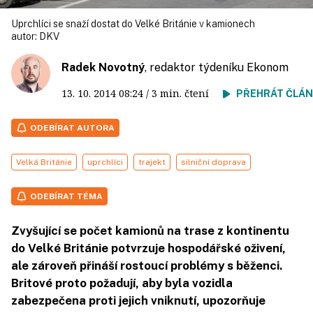
Uprchlíci se snaží dostat do Velké Británie v kamionech
autor:
DKV
Radek Novotný
, redaktor týdeníku Ekonom
13. 10. 2014
08:24
/ 3 min. čtení
PŘEHRÁT ČLÁ
ODEBÍRAT AUTORA
Velká Británie
uprchlíci
trajekt
silniční doprava
ODEBÍRAT TÉMA
Zvyšující se počet kamionů na trase z kontinentu
do Velké Británie potvrzuje hospodářské oživení,
ale zároveň přináší rostoucí problémy s běženci.
Britové proto požadují, aby byla vozidla
zabezpečena proti jejich vniknutí, upozorňuje