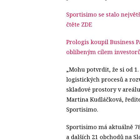
Sportisimo se stalo nejv
čtěte ZDE
Prologis koupil Business P
oblíbeným cílem investor
„Mohu potvrdit, že si od 1.
logistických procesů a ro
skladové prostory v areál
Martina Kudláčková, ředit
Sportisimo.
Sportisimo má aktuálně 78
a dalších 21 obchodů na S