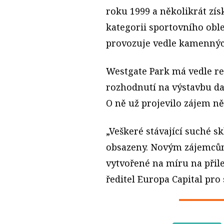
roku 1999 a několikrát zí
kategorii sportovního obl
provozuje vedle kamenných
Westgate Park má vedle 
rozhodnutí na výstavbu dal
O ně už projevilo zájem ně
„Veškeré stávající suché s
obsazeny. Novým zájemců
vytvořené na míru na přil
ředitel Europa Capital pro