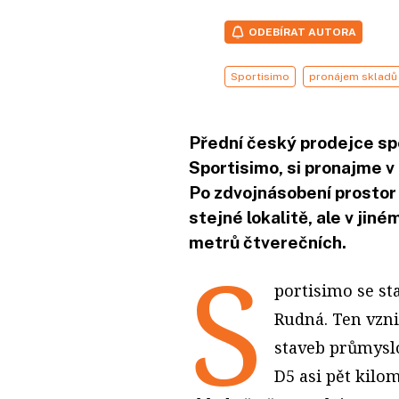
ODEBÍRAT AUTORA
Sportisimo
pronájem skladů
Přední český prodejce spo
Sportisimo, si pronajme v
Po zdvojnásobení prostor
stejné lokalitě, ale v jin
metrů čtverečních.
S
portisimo se s
Rudná. Ten vzni
staveb průmyslo
D5 asi pět kilo