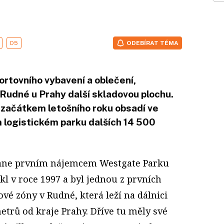
D5
ODEBÍRAT TÉMA
rtovního vybavení a oblečení,
 Rudné u Prahy další skladovou plochu.
 začátkem letošního roku obsadí ve
ém logistickém parku dalších 14 500
tane prvním nájemcem Westgate Parku
kl v roce 1997 a byl jednou z prvních
vé zóny v Rudné, která leží na dálnici
metrů od kraje Prahy. Dříve tu měly své