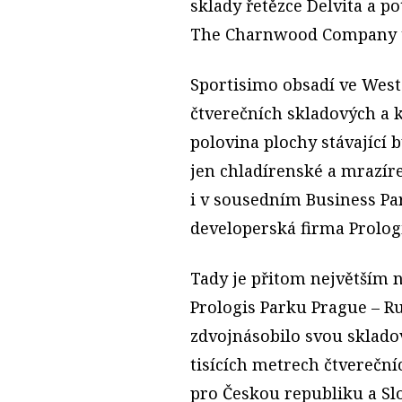
sklady řetězce Delvita a po
The Charnwood Company ta
Sportisimo obsadí ve West
čtverečních skladových a 
polovina plochy stávající b
jen chladírenské a mrazíre
i v sousedním Business Pa
developerská firma Prologi
Tady je přitom největším 
Prologis Parku Prague – Ru
zdvojnásobilo svou sklado
tisících metrech čtvereční
pro Českou republiku a Sl