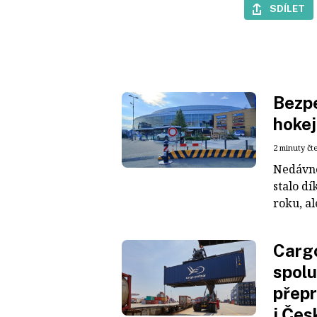
SDÍLET
Bezpe
hokej
2 minuty čt
Nedávné
stalo dí
roku, al
Cargo
spolu
přepr
i Čes