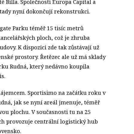
té Billa. Společnosti Europa Capital a
dy nyní dokončují rekonstrukci.
gate Parku téměř 15 tisíc metrů
kancelářských ploch, což je zhruba
udovy. K dispozici zde tak zůstávají už
nské prostory. Řetězec ale už má sklady
rku Rudná, který nedávno koupila
s.
nájemcem. Sportisimo na začátku roku v
dná, jak se nyní areál jmenuje, téměř
vou plochu. V současnosti tu na 25
ch provozuje centrální logistický hub
ovensko.