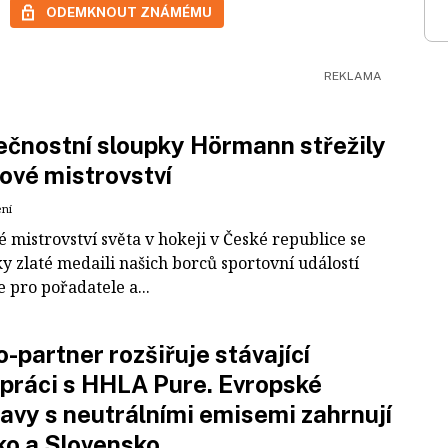
ODEMKNOUT ZNÁMÉMU
čnostní sloupky Hörmann střežily
ové mistrovství
ení
 mistrovství světa v hokeji v České republice se
ky zlaté medaili našich borců sportovní událostí
e pro pořadatele a...
-partner rozšiřuje stávající
práci s HHLA Pure. Evropské
avy s neutrálními emisemi zahrnují
ko a Slovensko