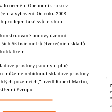
skalo ocenění Obchodník roku v
ečení a vybavení. Od roku 2008
 prodejen také svůj e-shop.
rekonstruované budovy územní
ších 55 tisíc metrů čtverečních skladů.
kolik firem.
kladové prostory jsou nyní plně
m můžeme nabídnout skladové prostory
ehlých pozemcích,” uvedl Robert Martin,
 střední Evropu.
3