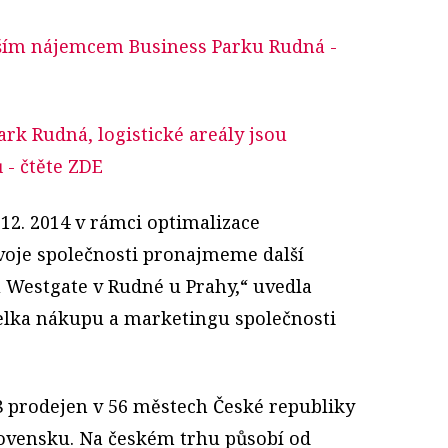
ětším nájemcem Business Parku Rudná
-
ark Rudná, logistické areály jsou
ů
- čtěte ZDE
 12. 2014 v rámci optimalizace
zvoje společnosti pronajmeme další
u Westgate v Rudné u Prahy,“ uvedla
elka nákupu a marketingu společnosti
 prodejen v 56 městech České republiky
lovensku. Na českém trhu působí od