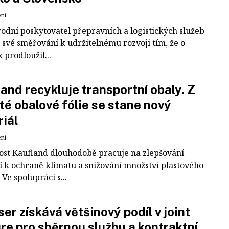
ení
odní poskytovatel přepravních a logistických služeb
 své směřování k udržitelnému rozvoji tím, že o
k prodloužil...
and recykluje transportní obaly. Z
té obalové fólie se stane nový
iál
ení
ost Kaufland dlouhodobě pracuje na zlepšování
í k ochraně klimatu a snižování množství plastového
Ve spolupráci s...
er získává většinový podíl v joint
re pro sběrnou službu a kontraktní