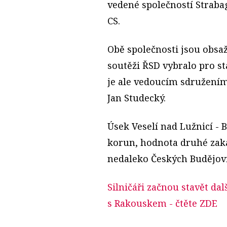
vedené společností Straba
CS.
Obě společnosti jsou obsa
soutěži ŘSD vybralo pro s
je ale vedoucím sdružením
Jan Studecký.
Úsek Veselí nad Lužnicí - 
korun, hodnota druhé zaká
nedaleko Českých Budějovi
Silničáři začnou stavět dal
s Rakouskem
- čtěte ZDE