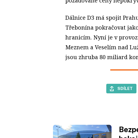
požadované ceny nepokrýva
Dálnice D3 má spojit Prahu
Třebonína pokračovat jako
hranicím. Nyní je v provo
Meznem a Veselím nad Luž
jsou zhruba 80 miliard ko
SDÍLET
Bezpe