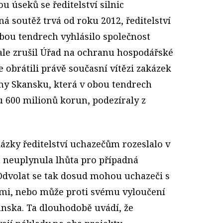
u úseků se ředitelství silnic
 soutěž trvá od roku 2012, ředitelství
obou tendrech vyhlásilo společnost
ale zrušil Úřad na ochranu hospodářské
e obrátili právě současní vítězi zakázek
rmy Skansku, která v obou tendrech
 600 milionů korun, podezíraly z
ázky ředitelství uchazečům rozeslalo v
 neuplynula lhůta pro případná
 Odvolat se tak dosud mohou uchazeči s
mi, nebo může proti svému vyloučení
anska. Ta dlouhodobě uvádí, že