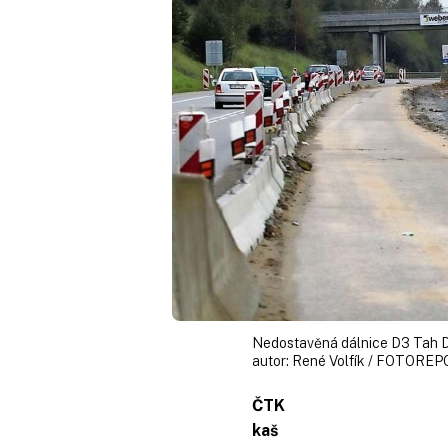
Nedostavěná dálnice D3 Tah D3
autor:
René Volfík / FOTOREP
ČTK
kaš