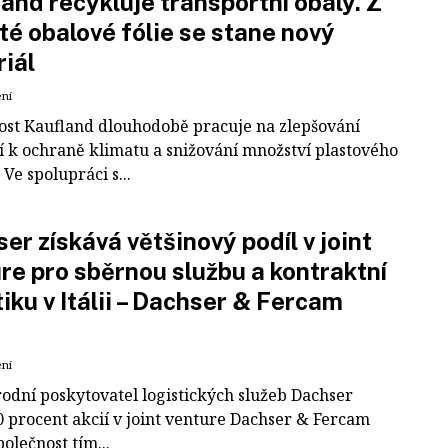
and recykluje transportní obaly. Z
té obalové fólie se stane nový
iál
ení
ost Kaufland dlouhodobě pracuje na zlepšování
í k ochraně klimatu a snižování množství plastového
Ve spolupráci s...
er získává většinový podíl v joint
re pro sběrnou službu a kontraktní
tiku v Itálii – Dachser & Fercam
ení
odní poskytovatel logistických služeb Dachser
0 procent akcií v joint venture Dachser & Fercam
polečnost tím...