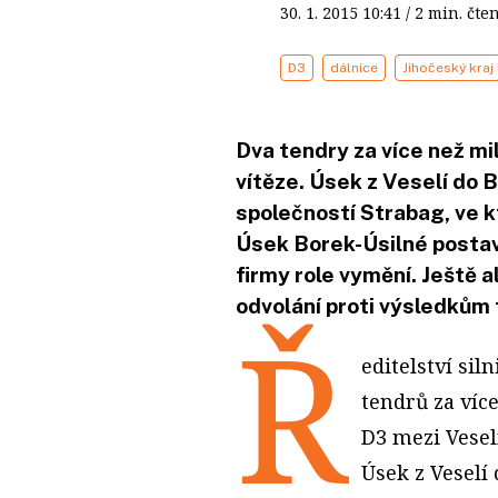
30. 1. 2015
10:41
/ 2 min. č
D3
dálnice
Jihočeský kraj
Dva tendry za více než mi
vítěze. Úsek z Veselí do 
společností Strabag, ve k
Úsek Borek-Úsilné postav
firmy role vymění. Ještě a
odvolání proti výsledkům 
Ř
editelství sil
tendrů za víc
D3 mezi Vesel
Úsek z Veselí