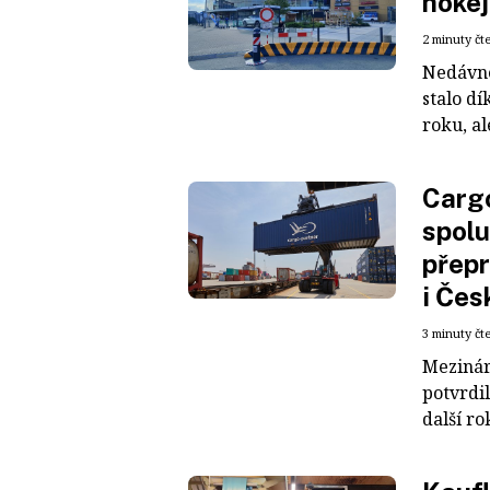
hokej
2 minuty čt
Nedávné
stalo dí
roku, al
Cargo
spolu
přepr
i Čes
3 minuty čt
Mezinár
potvrdil
další ro