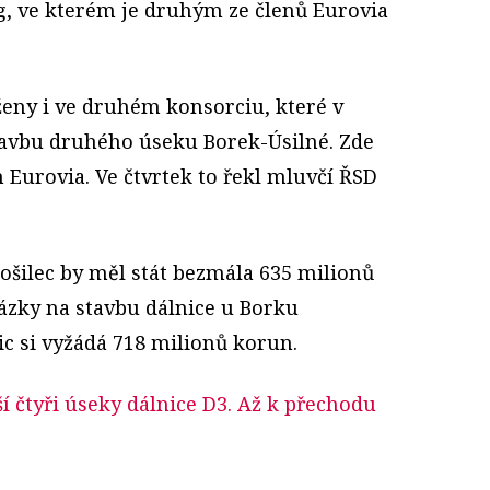
g, ve kterém je druhým ze členů Eurovia
ženy i ve druhém konsorciu, které v
tavbu druhého úseku Borek-Úsilné. Zde
 Eurovia. Ve čtvrtek to řekl mluvčí ŘSD
Bošilec by měl stát bezmála 635 milionů
zky na stavbu dálnice u Borku
c si vyžádá 718 milionů korun.
ší čtyři úseky dálnice D3. Až k přechodu