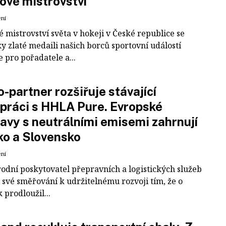
ové mistrovství
ení
 mistrovství světa v hokeji v České republice se
ky zlaté medaili našich borců sportovní událostí
e pro pořadatele a...
-partner rozšiřuje stávající
práci s HHLA Pure. Evropské
avy s neutrálními emisemi zahrnují
ko a Slovensko
ení
odní poskytovatel přepravních a logistických služeb
 své směřování k udržitelnému rozvoji tím, že o
k prodloužil...