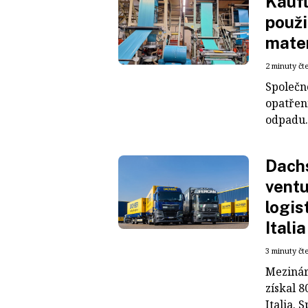
Kaufl
použi
mater
2 minuty čt
Společn
opatřen
odpadu. 
Dachs
ventu
logis
Italia
3 minuty čt
Mezinár
získal 8
Italia. S