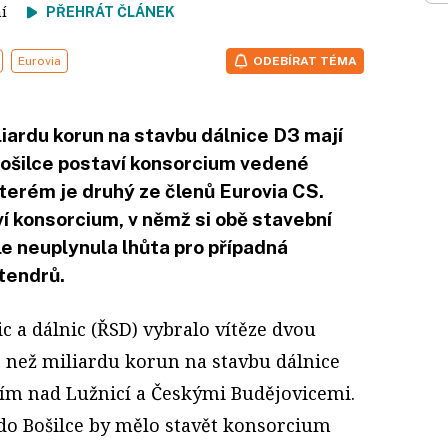
tení
PŘEHRÁT ČLÁNEK
Eurovia
ODEBÍRAT TÉMA
liardu korun na stavbu dálnice D3 mají
Bošilce postaví konsorcium vedené
terém je druhý ze členů Eurovia CS.
í konsorcium, v němž si obě stavební
le neuplynula lhůta pro případná
tendrů.
nic a dálnic (ŘSD) vybralo vítěze dvou
e než miliardu korun na stavbu dálnice
ím nad Lužnicí a Českými Budějovicemi.
 do Bošilce by mělo stavět konsorcium