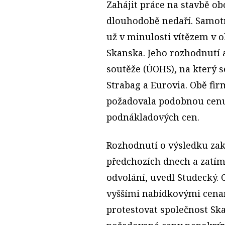
Zahájit práce na stavbě obo
dlouhodobě nedaří. Samotná
už v minulosti vítězem v 
Skanska. Jeho rozhodnutí 
soutěže (ÚOHS), na který s
Strabag a Eurovia. Obě fi
požadovala podobnou cenu
podnákladových cen.
Rozhodnutí o výsledku zak
předchozích dnech a zatím
odvolání, uvedl Studecký.
vyššími nabídkovými cena
protestovat společnost Sk