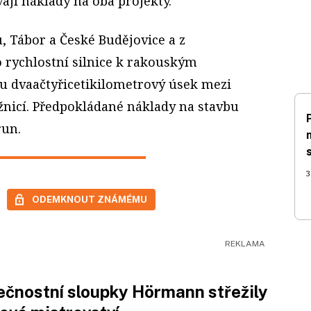
jí náklady na oba projekty.
, Tábor a České Budějovice a z
 rychlostní silnice k rakouským
zu dvaačtyřicetikilometrový úsek mezi
nicí. Předpokládané náklady na stavbu
run.
3
ODEMKNOUT ZNÁMÉMU
čnostní sloupky Hörmann střežily