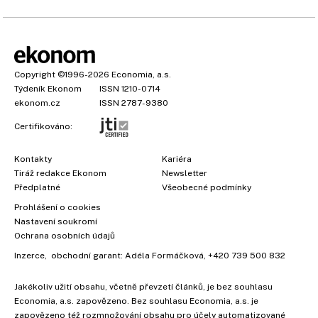
Copyright
©1996-2026
Economia, a.s.
Týdeník Ekonom
ISSN 1210-0714
ekonom.cz
ISSN 2787-9380
Certifikováno:
Kontakty
Kariéra
Tiráž redakce Ekonom
Newsletter
Předplatné
Všeobecné podmínky
Prohlášení o cookies
Nastavení soukromí
Ochrana osobních údajů
Inzerce
, obchodní garant:
Adéla Formáčková
,
+420 739 500 832
Jakékoliv užití obsahu, včetně převzetí článků, je bez souhlasu
Economia, a.s. zapovězeno. Bez souhlasu Economia, a.s. je
zapovězeno též rozmnožování obsahu pro účely automatizované