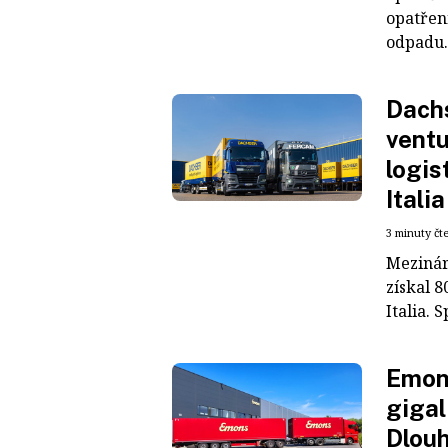
opatřen
odpadu. 
Dachs
ventu
logis
Italia
3 minuty čt
Mezinár
získal 8
Italia. S
Emons
gigal
Dlouh