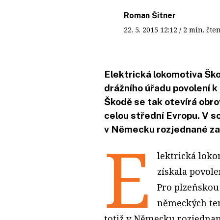
Roman Šitner
22. 5. 2015
12:12
/ 2 min. č
Elektrická lokomotiva Šk
drážního úřadu povolení k
Škodě se tak otevírá obrov
celou střední Evropu. V 
v Německu rozjednané zak
E
lektrická lok
získala povole
Pro plzeňskou 
německých ten
totiž v Německu rozjedna