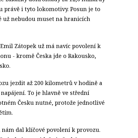
u právě i tyto lokomotivy. Posun je to
eré už nebudou muset na hranicích
mil Zátopek už má navíc povolení k
ionu - kromě Česka jde o Rakousko,
sko.
zu jezdit až 200 kilometrů v hodině a
 napájení. To je hlavně ve střední
otném Česku nutné, protože jednotlivé
ětím.
nám dal klíčové povolení k provozu.