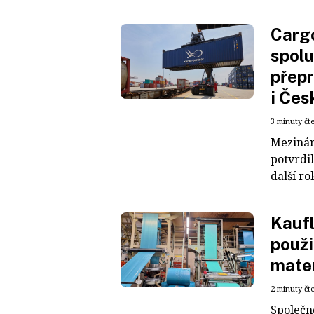
Cargo
spolu
přepr
i Čes
3 minuty čt
Mezinár
potvrdil
další ro
Kaufl
použi
mater
2 minuty čt
Společn