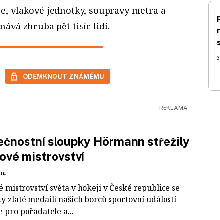
je, vlakové jednotky, soupravy metra a
ává zhruba pět tisíc lidí.
3
ODEMKNOUT ZNÁMÉMU
čnostní sloupky Hörmann střežily
ové mistrovství
ení
 mistrovství světa v hokeji v České republice se
ky zlaté medaili našich borců sportovní událostí
e pro pořadatele a...