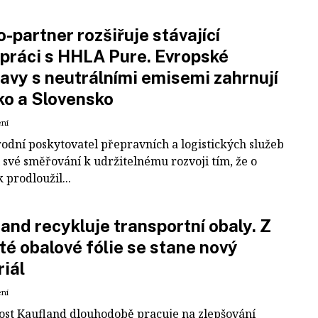
-partner rozšiřuje stávající
práci s HHLA Pure. Evropské
avy s neutrálními emisemi zahrnují
ko a Slovensko
ení
odní poskytovatel přepravních a logistických služeb
 své směřování k udržitelnému rozvoji tím, že o
k prodloužil...
and recykluje transportní obaly. Z
té obalové fólie se stane nový
iál
ení
ost Kaufland dlouhodobě pracuje na zlepšování