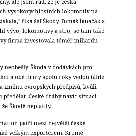
ný, ale jsem rád, že je česká
ích vysokorychlostních lokomotiv na
získala," říká šéf Škody Tomáš Ignačák s
ěhl vývoj lokomotivy a stroj se tam také
ivy firma investovala téměř miliardu
vy neobešly. Škoda v dodávkách pro
ění a obě firmy spolu roky vedou táhlé
na změnu evropských předpisů, kvůli
předělat. České dráhy navíc situaci
že Škodě neplatily.
tation patří mezi největší české
také velkým exportérem. Kromě