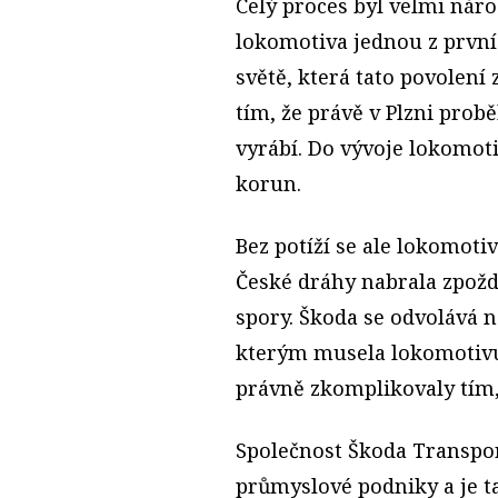
Celý proces byl velmi nároč
lokomotiva jednou z prvn
světě, která tato povolení 
tím, že právě v Plzni prob
vyrábí. Do vývoje lokomot
korun.
Bez potíží se ale lokomoti
České dráhy nabrala zpožd
spory. Škoda se odvolává 
kterým musela lokomotivu 
právně zkomplikovaly tím, 
Společnost Škoda Transpor
průmyslové podniky a je 