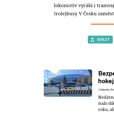
lokomotiv vyrábí i tramva
trolejbusy. V Česku zaměstn
SDÍLET
Bezpe
hokej
2 minuty čt
Nedávné
stalo dí
roku, al