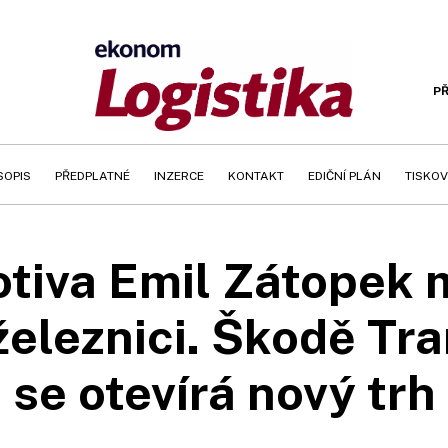
PŘ
SOPIS
PŘEDPLATNÉ
INZERCE
KONTAKT
EDIČNÍ PLÁN
TISKOV
tiva Emil Zátopek 
eleznici. Škodě Tra
se otevírá nový trh