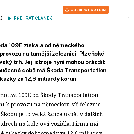
ODEBÍRAT AUTORA
tení
PŘEHRÁT ČLÁNEK
oda 109E získala od německého
 provozu na tamější železnici. Plzeňské
ský trh. Její stroje nyní mohou brázdit
současné době má Škoda Transportation
ázky za 12,6 miliardy korun.
omotiva 109E od Škody Transportation
ní k provozu na německou síť železnic.
Škodu je to velká šance uspět v dalších
drech na kolejová vozidla. Firma má
né zakázky dohromady za 12,6 miliardy