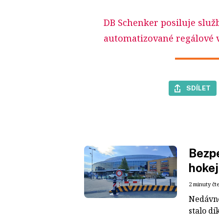
DB Schenker posiluje služ
automatizované regálové 
SDÍLET
Bezpe
hokej
2 minuty čt
Nedávné
stalo dí