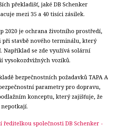
ších překladišť, jaké DB Schenker
cuje mezi 35 a 40 tisíci zásilek.
p 2020 je ochrana životního prostředí,
 i při stavbě nového terminálu, který
 Například se zde využívá solární
ií vysokozdvižných vozíků.
ákladě bezpečnostních požadavků TAPA A
é bezpečnostní parametry pro dopravu,
odlažním konceptu, který zajišťuje, že
 nepotkají.
í ředitelkou společnosti DB Schenker
-