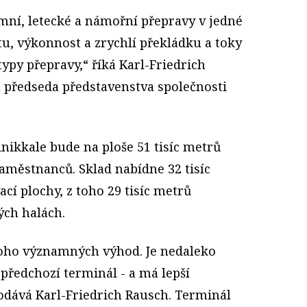
ní, letecké a námořní přepravy v jedné
itu, výkonnost a zrychlí překládku a toky
typy přepravy,“ říká Karl-Friedrich
a předseda představenstva společnosti
nikkale bude na ploše 51 tisíc metrů
aměstnanců. Sklad nabídne 32 tisíc
cí plochy, z toho 29 tisíc metrů
ých halách.
oho významných výhod. Je nedaleko
ž předchozí terminál - a má lepší
 dodává Karl-Friedrich Rausch. Terminál