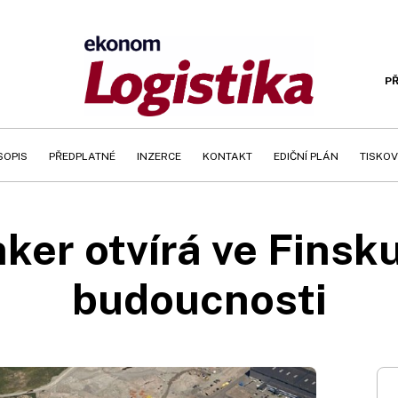
PŘ
SOPIS
PŘEDPLATNÉ
INZERCE
KONTAKT
EDIČNÍ PLÁN
TISKOV
er otvírá ve Finsk
budoucnosti