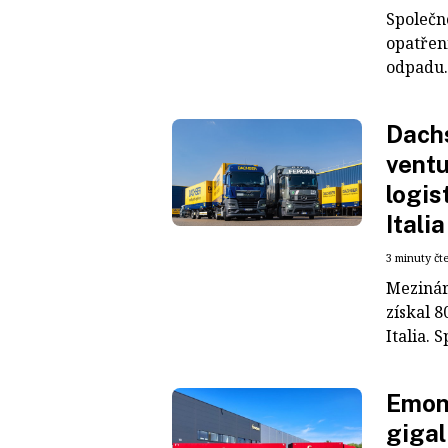
Společn
opatřen
odpadu. 
Dachs
ventu
logis
Italia
3 minuty čt
Mezinár
získal 8
Italia. S
Emons
gigal