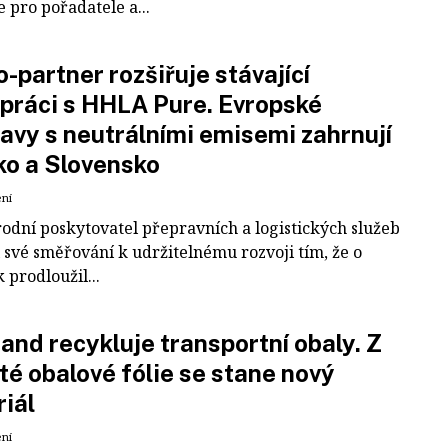
e pro pořadatele a...
-partner rozšiřuje stávající
práci s HHLA Pure. Evropské
avy s neutrálními emisemi zahrnují
ko a Slovensko
ení
odní poskytovatel přepravních a logistických služeb
 své směřování k udržitelnému rozvoji tím, že o
k prodloužil...
and recykluje transportní obaly. Z
té obalové fólie se stane nový
iál
ení