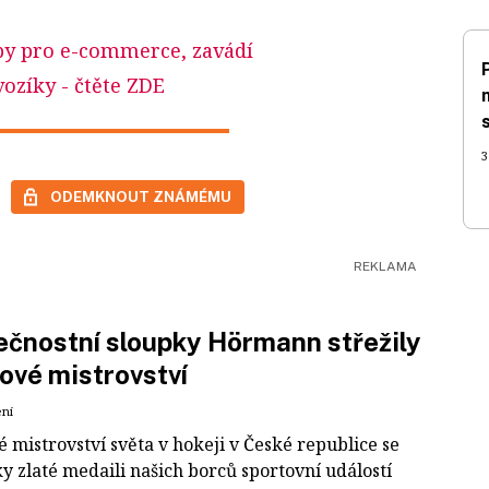
by pro e-commerce, zavádí
vozíky
- čtěte ZDE
3
ODEMKNOUT ZNÁMÉMU
čnostní sloupky Hörmann střežily
ové mistrovství
ení
 mistrovství světa v hokeji v České republice se
ky zlaté medaili našich borců sportovní událostí