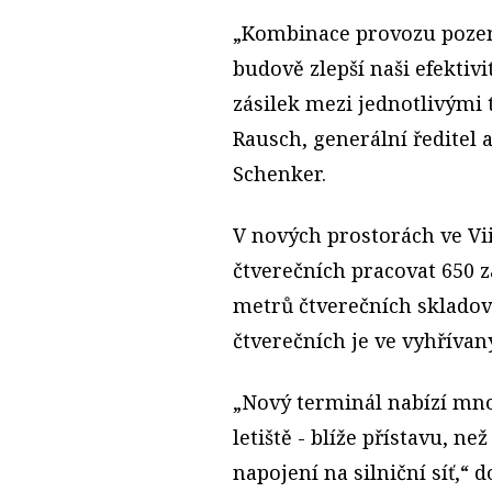
„Kombinace provozu pozem
budově zlepší naši efektiv
zásilek mezi jednotlivými 
Rausch, generální ředitel 
Schenker.
V nových prostorách ve Vii
čtverečních pracovat 650 z
metrů čtverečních skladova
čtverečních je ve vyhřívan
„Nový terminál nabízí mn
letiště - blíže přístavu, ne
napojení na silniční síť,“