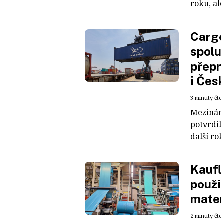
roku, al
Cargo
spolu
přepr
i Čes
3 minuty čt
Mezinár
potvrdil
další ro
Kaufl
použi
mater
2 minuty čt