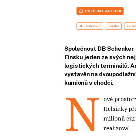
ODEBÍRAT AUTORA
DB Schenker
Finsko
sklad
Společnost DB Schenker 
Finsku jeden ze svých ne
logistických terminálů. Ar
vystavěn na dvoupodlažní
kamionů s chodci.
N
ové prostor
Helsinky pře
milionů eur
realizoval.