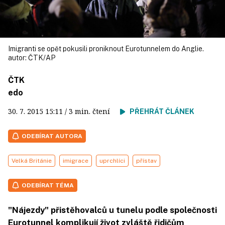
Imigranti se opět pokusili proniknout Eurotunnelem do Anglie.
autor:
ČTK/AP
ČTK
edo
30. 7. 2015
15:11
/ 3 min. čtení
PŘEHRÁT ČLÁNEK
ODEBÍRAT AUTORA
Velká Británie
imigrace
uprchlíci
přístav
ODEBÍRAT TÉMA
"Nájezdy" přistěhovalců u tunelu podle společnosti
Eurotunnel komplikují život zvláště řidičům