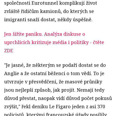
společnosti Eurotunnel komplikují život
zvláště řidičům kamionů, do kterých se
imigranti snaží dostat, někdy úspěšně.
Jen šíříte paniku. Analýza diskuse o
uprchlících kritizuje média i politiky
- čtěte
ZDE
"Je jasné, že některým se podaří dostat se do
Anglie a že ostatní běženci o tom vědí. To je
utvrzuje v přesvědčení, že masové průniky
jsou nejlepší způsob, jak projít. Nemají tedy
důvod přestat, naopak vidí důvod počet pokusů
zvýšit," řekl deníku Le Figaro jeden z asi 370
policistů, kterými francouzské úřady posílily