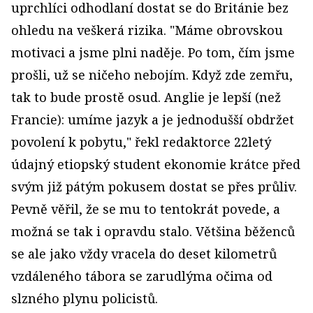
uprchlíci odhodlaní dostat se do Británie bez
ohledu na veškerá rizika. "Máme obrovskou
motivaci a jsme plni naděje. Po tom, čím jsme
prošli, už se ničeho nebojím. Když zde zemřu,
tak to bude prostě osud. Anglie je lepší (než
Francie): umíme jazyk a je jednodušší obdržet
povolení k pobytu," řekl redaktorce 22letý
údajný etiopský student ekonomie krátce před
svým již pátým pokusem dostat se přes průliv.
Pevně věřil, že se mu to tentokrát povede, a
možná se tak i opravdu stalo. Většina běženců
se ale jako vždy vracela do deset kilometrů
vzdáleného tábora se zarudlýma očima od
slzného plynu policistů.