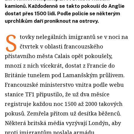
kamionů. Každodenně se takto pokouší do Anglie
dostat přes 1500 lidí. Podle policie se některým
uprchlíkům daří proniknout na ostrovy.
S
tovky nelegálních imigrantů se v noci na
čtvrtek v oblasti francouzského
přístavního města Calais opět pokoušely,
mnozí z nich vícekrát, dostat z Francie do
Británie tunelem pod Lamanšským průlivem.
Francouzské ministerstvo vnitra podle webu
stanice TF1 připustilo, že už dva měsíce
registruje každou noc 1500 až 2000 takových
pokusů.
Zemřela přitom už desítka běženců.
Některá britská média vyzývají Londýn, aby
proti imigrantům poslala armádu.