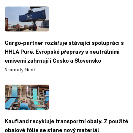
Cargo-partner rozšiřuje stávající spolupráci s
HHLA Pure. Evropské přepravy s neutrálními
emisemi zahrnují i Česko a Slovensko
3 minuty čtení
Kaufland recykluje transportní obaly. Z použité
obalové fólie se stane nový materiál