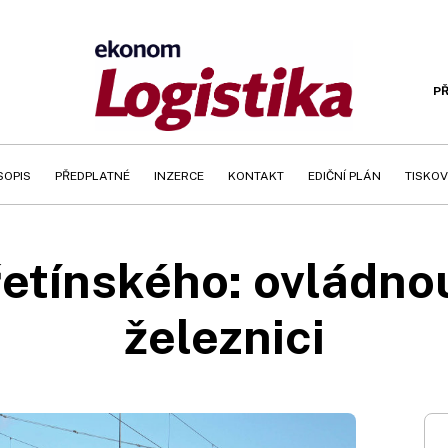
PŘ
SOPIS
PŘEDPLATNÉ
INZERCE
KONTAKT
EDIČNÍ PLÁN
TISKOV
Křetínského: ovládno
železnici