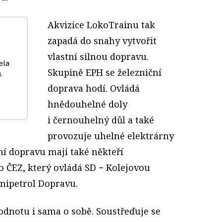
Akvizice LokoTrainu tak
zapadá do snahy vytvořit
vlastní silnou dopravu.
ela
Skupině EPH se železniční
.
doprava hodí. Ovládá
hnědouhelné doly
i černouhelný důl a také
provozuje uhelné elektrárny
ční dopravu mají také někteří
o ČEZ, který ovládá SD − Kolejovou
ipetrol Dopravu.
dnotu i sama o sobě. Soustřeďuje se