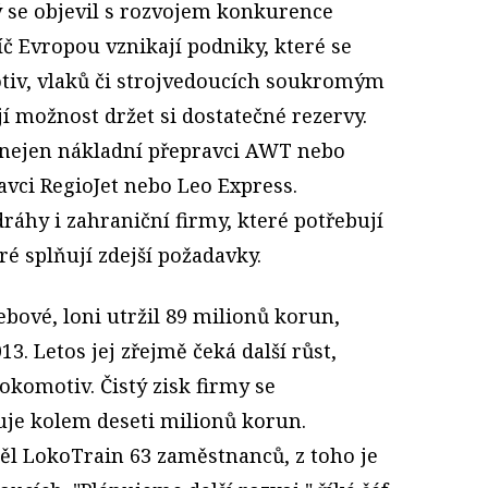
ý se objevil s rozvojem konkurence
íč Evropou vznikají podniky, které se
tiv, vlaků či strojvedoucích soukromým
í možnost držet si dostatečné rezervy.
 nejen nákladní přepravci AWT nebo
avci RegioJet nebo Leo Express.
dráhy i zahraniční firmy, které potřebují
ré splňují zdejší požadavky.
ebové, loni utržil 89 milionů korun,
13. Letos jej zřejmě čeká další růst,
okomotiv. Čistý zisk firmy se
uje kolem deseti milionů korun.
l LokoTrain 63 zaměstnanců, z toho je