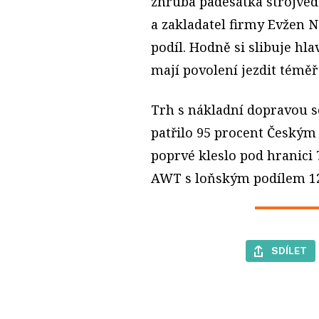
zhruba padesátka strojvedo
a zakladatel firmy Evžen N
podíl. Hodně si slibuje hl
mají povolení jezdit téměř
Trh s nákladní dopravou se 
patřilo 95 procent Českým
poprvé kleslo pod hranici 
AWT s loňským podílem 12
SDÍLET