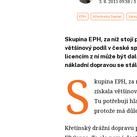
3. 8. 2015
09:38
/ 
EPH
Křetínský Daniel
žele
Skupina EPH, za níž stojí 
většinový podíl v české s
licencím z ní může být da
nákladní dopravou se stále
S
kupina EPH, za n
získala většino
Tu potřebují hl
protože má důle
Křetínský drážní dopravu p