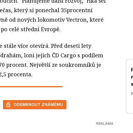
ucích. "Plánujeme další rozvoj," říká šéf
ečas, který si ponechal 35procentní
avně od nových lokomotiv Vectron, které
 po celé střední Evropě.
stále více otevírá. Před deseti lety
 drahám, loni jejich ČD Cargo s podílem
70 procent. Největší ze soukromníků je
,5 procenta.
3
ODEMKNOUT ZNÁMÉMU