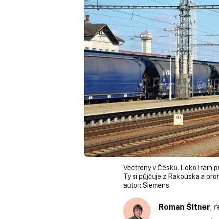
Vectrony v Česku. LokoTrain pr
Ty si půjčuje z Rakouska a pr
autor:
Siemens
Roman Šitner
, 