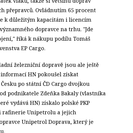
atek vlaků, takže si většinu doprav
ch přepravců. Ovládnutím 65 procent
e k důležitým kapacitám i licencím
o významného dopravce na trhu. "Jde
jení," říká k nákupu podílu Tomáš
venstva EP Cargo.
dní železniční dopravě jsou ale ještě
e informací HN pokoušel získat
v Česku po státní ČD Cargo dvojkou
od podnikatele Zdeňka Bakaly (vlastníka
teré vydává HN) získalo polské PKP
i rafinerie Unipetrolu a jejich
opravce Unipetrol Doprava, který je
u.