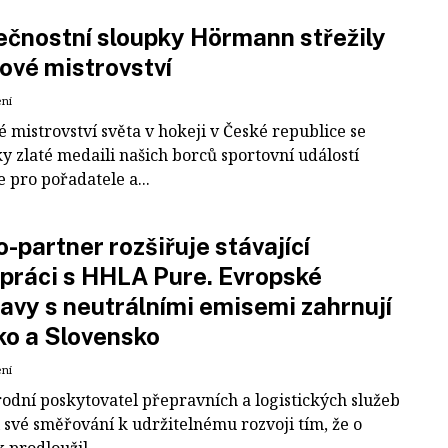
čnostní sloupky Hörmann střežily
ové mistrovství
ení
 mistrovství světa v hokeji v České republice se
ky zlaté medaili našich borců sportovní událostí
e pro pořadatele a...
-partner rozšiřuje stávající
práci s HHLA Pure. Evropské
avy s neutrálními emisemi zahrnují
ko a Slovensko
ení
odní poskytovatel přepravních a logistických služeb
 své směřování k udržitelnému rozvoji tím, že o
k prodloužil...