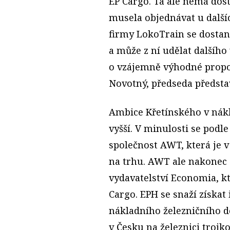
EP Cargo. Ta ale nemá dost
musela objednávat u další
firmy LokoTrain se dostan
a může z ní udělat dalšíh
o vzájemně výhodné propo
Novotný, předseda předsta
Ambice Křetínského v nákla
vyšší. V minulosti se podl
společnost AWT, která je 
na trhu. AWT ale nakonec 
vydavatelství Economia, k
Cargo. EPH se snaží získat 
nákladního železničního d
v Česku na železnici trojko