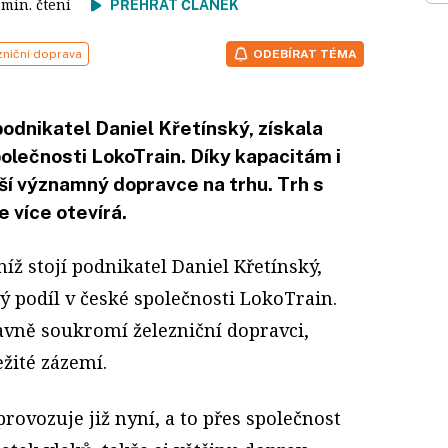
3 min. čtení
PŘEHRÁT ČLÁNEK
zniční doprava
ODEBÍRAT TÉMA
podnikatel Daniel Křetínský, získala
polečnosti LokoTrain. Díky kapacitám i
lší významný dopravce na trhu. Trh s
 více otevírá.
íž stojí podnikatel Daniel Křetínský,
vý podíl v české společnosti LokoTrain.
avně soukromí železniční dopravci,
žité zázemí.
rovozuje již nyní, a to přes společnost