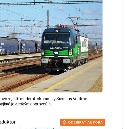
ovozuje tři moderní lokomotivy Siemens Vectron.
onajímá je českým dopravcům.
redaktor
ODEBÍRAT AUTORA