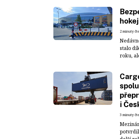
Bezpe
hokej
2 minuty čt
Nedávné
stalo dí
roku, al
Cargo
spolu
přepr
i Čes
3 minuty čt
Mezinár
potvrdil
další ro