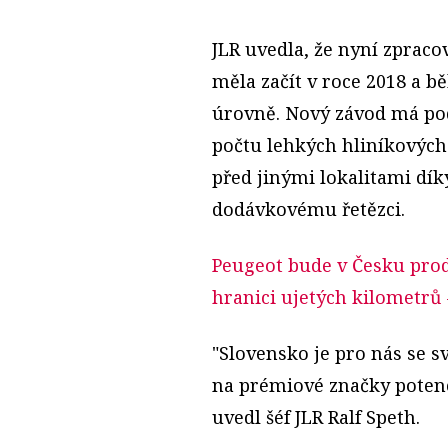
JLR uvedla, že nyní zpraco
měla začít v roce 2018 a b
úrovně. Nový závod má pod
počtu lehkých hliníkových
před jinými lokalitami dí
dodávkovému řetězci.
Peugeot bude v Česku prodá
hranici ujetých kilometrů
"Slovensko je pro nás s
na prémiové značky potenci
uvedl šéf JLR Ralf Speth.