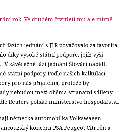
ordní rok. Ve druhém čtvrtletí mu ale mírně
ch fázích jednání s JLR považovalo za favorita,
lo díky vysoké státní podpoře, jejíž výši
 "V závěrečné fázi jednání Slováci nabídli
é státní podpory. Podle našich kalkulací
ory pro nás přijatelná, protože by
klady nebudou mezi oběma stranami sdíleny
le Reuters polské ministerstvo hospodářství.
mají německá automobilka Volkswagen,
francouzský koncern PSA Peugeot Citroën a