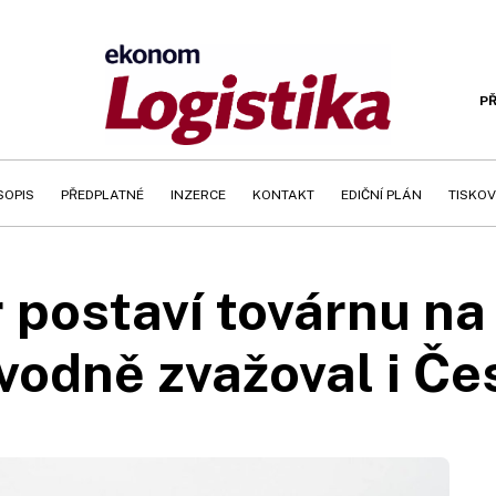
PŘ
SOPIS
PŘEDPLATNÉ
INZERCE
KONTAKT
EDIČNÍ PLÁN
TISKOV
 postaví továrnu na
vodně zvažoval i Če