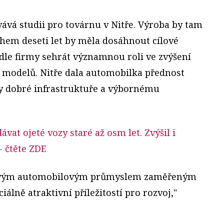
vává studii pro továrnu v Nitře. Výroba by tam
ěhem deseti let by měla dosáhnout cílové
le firmy sehrát významnou roli ve zvýšení
 modelů. Nitře dala automobilka přednost
ky dobré infrastruktuře a výbornému
vat ojeté vozy staré až osm let. Zvýšil i
- čtěte ZDE
e svým automobilovým průmyslem zaměřeným
álně atraktivní příležitostí pro rozvoj,"