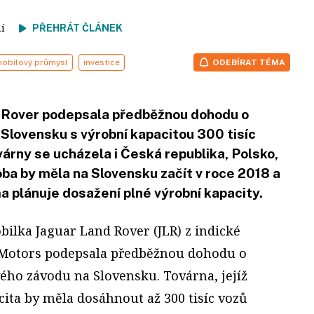
tení
PŘEHRÁT ČLÁNEK
obilový průmysl
investice
ODEBÍRAT TÉMA
 Rover podepsala předběžnou dohodu o
Slovensku s výrobní kapacitou 300 tisíc
várny se ucházela i Česká republika, Polsko,
ba by měla na Slovensku začít v roce 2018 a
rma plánuje dosažení plné výrobní kapacity.
bilka Jaguar Land Rover (JLR) z indické
 Motors podepsala předběžnou dohodu o
ého závodu na Slovensku. Továrna, jejíž
ita by měla dosáhnout až 300 tisíc vozů