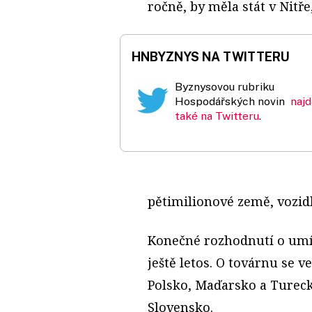
ročně, by měla stát v Nitř
HNBYZNYS NA TWITTERU
Byznysovou rubriku
Hospodářských novin
naj
také na Twitteru
.
pětimilionové země, vozid
Konečné rozhodnutí o umí
ještě letos. O továrnu se v
Polsko, Maďarsko a Turecko
Slovensko.