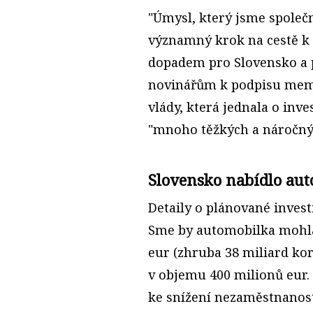
"Úmysl, který jsme spole
významný krok na cestě k z
dopadem pro Slovensko a p
novinářům k podpisu mem
vlády, která jednala o inves
"mnoho těžkých a náročný
Slovensko nabídlo aut
Detaily o plánované invest
Sme by automobilka mohla
eur (zhruba 38 miliard kor
v objemu 400 milionů eur.
ke snížení nezaměstnanost