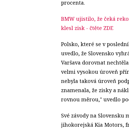
procenta.
BMW ujistilo, že čeká rek
klesl zisk
- čtěte ZDE
Polsko, které se v poslední
uvedlo, že Slovensko vyhrá
Varšava dorovnat nechtěla.
velmi vysokou úroveň přím
nebyla taková úroveň podp
znamenala, že zisky a ná
rovnou měrou," uvedlo pod
Své závody na Slovensku 
jihokorejská Kia Motors, 