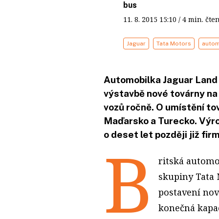
bus
11. 8. 2015
15:10
/ 4 min. č
Jaguar
Tata Motors
autom
Automobilka Jaguar Land
výstavbě nové továrny na 
vozů ročně. O umístění to
Maďarsko a Turecko. Výro
o deset let později již fi
B
ritská automo
skupiny Tata
postavení nov
konečná kapac