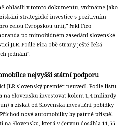
čně ohlásili v tomto dokumentu, vnímáme jako
ískání strategické investice s pozitivním
ro celou Evropskou unii," řekl Fico
oranda po mimořádném zasedání slovenské
tici JLR. Podle Fica obě strany ještě čeká
ch jednání".
omobilce nejvyšší státní podporu
ici JLR slovenský premiér neuvedl. Podle listu
 na Slovensku investovat kolem 1,4 miliardy
un) a získat od Slovenska investiční pobídky
 Příchod nové automobilky by patrně přispěl
i na Slovensku, která v červnu dosáhla 11,55