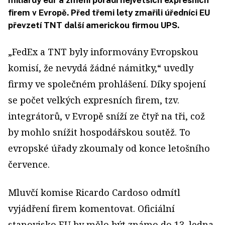
miliardy eur a změní pořadí největších expresních
firem v Evropě. Před třemi lety zmařili úředníci EU
převzetí TNT další americkou firmou UPS.
„FedEx a TNT byly informovány Evropskou
komisí, že nevydá žádné námitky,“ uvedly
firmy ve společném prohlášení. Díky spojení
se počet velkých expresních firem, tzv.
integrátorů, v Evropě sníží ze čtyř na tři, což
by mohlo snížit hospodářskou soutěž. To
evropské úřady zkoumaly od konce letošního
července.
Mluvčí komise Ricardo Cardoso odmítl
vyjádření firem komentovat. Oficiální
stanovisko EU by mělo být známo do 13. ledna