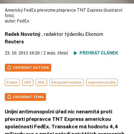
Americký FedEx převezme přepravce TNT Express (ilustrační
foto).
autor:
FedEx
Radek Novotný
, redaktor týdeníku Ekonom
Reuters
23. 10. 2015
16:26
/ 2 min. čtení
PŘEHRÁT ČLÁNEK
ODEBÍRAT AUTORA
Fedex
UPS
DHL
Evropská komise
expresní služby
ODEBÍRAT TÉMA
Unijní antimonopolní úřad nic nenamítá proti
převzetí přepravce TNT Express americkou
společností FedEx. Transakce má hodnotu 4,4