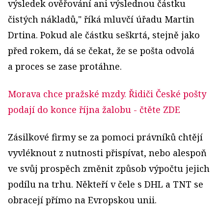
výsledek ověřování ani výslednou částku
čistých nákladů," říká mluvčí úřadu Martin
Drtina. Pokud ale částku seškrtá, stejně jako
před rokem, dá se čekat, že se pošta odvolá
a proces se zase protáhne.
Morava chce pražské mzdy. Řidiči České pošty
podají do konce října žalobu
- čtěte ZDE
Zásilkové firmy se za pomoci právníků chtějí
vyvléknout z nutnosti přispívat, nebo alespoň
ve svůj prospěch změnit způsob výpočtu jejich
podílu na trhu. Někteří v čele s DHL a TNT se
obracejí přímo na Evropskou unii.