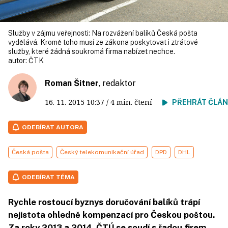
Služby v zájmu veřejnosti: Na rozvážení balíků Česká pošta
vydělává. Kromě toho musí ze zákona poskytovat i ztrátové
služby, které žádná soukromá firma nabízet nechce.
autor:
ČTK
Roman Šitner
, redaktor
16. 11. 2015
10:37
/ 4 min. čtení
PŘEHRÁT ČLÁ
ODEBÍRAT AUTORA
Česká pošta
Český telekomunikační úřad
DPD
DHL
ODEBÍRAT TÉMA
Rychle rostoucí byznys doručování balíků trápí
nejistota ohledně kompenzací pro Českou poštou.
Za roky 2013 a 2014. ČTÚ se soudí s řadou firem,