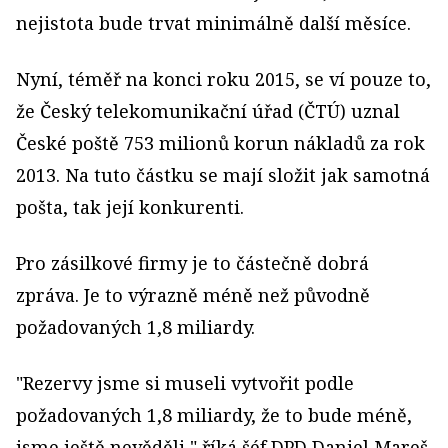
nejistota bude trvat minimálně další měsíce.
Nyní, téměř na konci roku 2015, se ví pouze to,
že Český telekomunikační úřad (ČTÚ) uznal
České poště 753 milionů korun nákladů za rok
2013. Na tuto částku se mají složit jak samotná
pošta, tak její konkurenti.
Pro zásilkové firmy je to částečně dobrá
zpráva. Je to výrazně méně než původně
požadovaných 1,8 miliardy.
"Rezervy jsme si museli vytvořit podle
požadovaných 1,8 miliardy, že to bude méně,
jsme ještě nevěděli," říká šéf DPD Daniel Mareš.