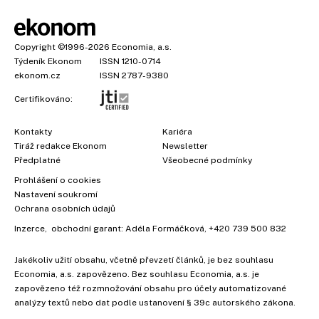
Copyright
©1996-2026
Economia, a.s.
Týdeník Ekonom
ISSN 1210-0714
ekonom.cz
ISSN 2787-9380
Certifikováno:
Kontakty
Kariéra
Tiráž redakce Ekonom
Newsletter
Předplatné
Všeobecné podmínky
Prohlášení o cookies
Nastavení soukromí
Ochrana osobních údajů
Inzerce
, obchodní garant:
Adéla Formáčková
,
+420 739 500 832
Jakékoliv užití obsahu, včetně převzetí článků, je bez souhlasu
Economia, a.s. zapovězeno. Bez souhlasu Economia, a.s. je
zapovězeno též rozmnožování obsahu pro účely automatizované
analýzy textů nebo dat podle ustanovení § 39c autorského zákona.