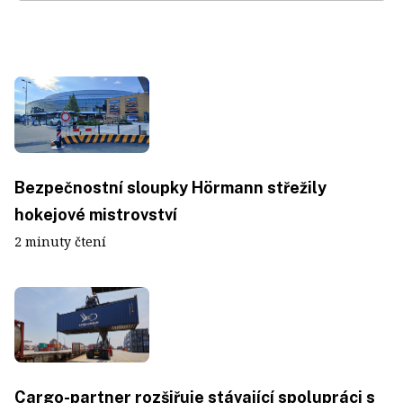
Bezpečnostní sloupky Hörmann střežily
hokejové mistrovství
2 minuty čtení
Cargo-partner rozšiřuje stávající spolupráci s