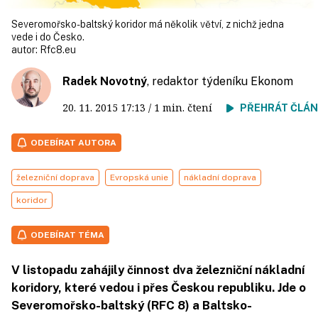
Severomořsko-baltský koridor má několik větví, z nichž jedna
vede i do Česko.
autor:
Rfc8.eu
Radek Novotný
, redaktor týdeníku Ekonom
20. 11. 2015
17:13
/ 1 min. čtení
PŘEHRÁT ČLÁ
ODEBÍRAT AUTORA
železniční doprava
Evropská unie
nákladní doprava
koridor
ODEBÍRAT TÉMA
V listopadu zahájily činnost dva železniční nákladní
koridory, které vedou i přes Českou republiku. Jde o
Severomořsko-baltský (RFC 8) a Baltsko-